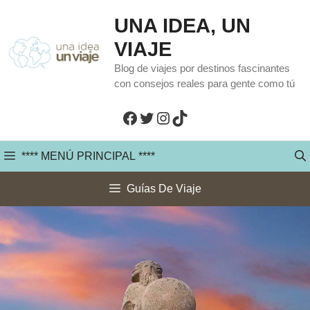
Saltar
UNA IDEA, UN
al
VIAJE
contenido
Blog de viajes por destinos fascinantes
con consejos reales para gente como tú
Facebook
Twitter
Instagram
TikTok
**** MENÚ PRINCIPAL ****
Guías De Viaje