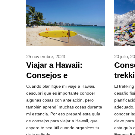
20 julio, 2
25 noviembre, 2023
Conse
Viajar a Hawaii:
trekk
Consejos e
Base
información **2026**
El trekkin
Cuando planifiqué mi viaje a Hawaii,
desafío fí
descubrí que es importante conocer
planificaci
algunas cosas con antelación, pero
adecuado, 
también aprendí muchas cosas durante
conocer la
mi estancia. Por eso preparé esta guía
clave para
de consejos para viajar a Hawaii, que
esta guía 
espero te sea útil cuando organices tu
Everest B
viaje soñado.