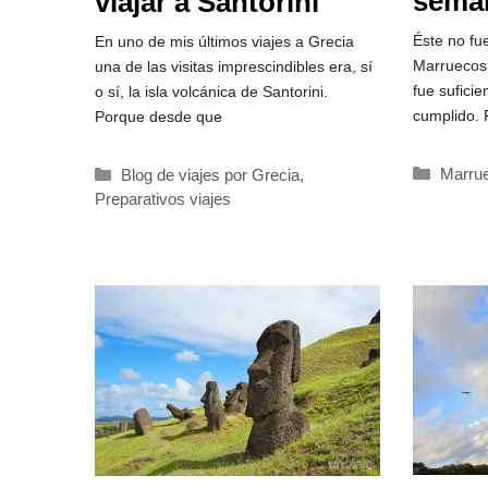
sema
viajar a Santorini
prepa
Éste no fu
En uno de mis últimos viajes a Grecia
Marruecos
una de las visitas imprescindibles era, sí
fue suficie
o sí, la isla volcánica de Santorini.
cumplido. 
Porque desde que
Catego
Marru
Categorías
Blog de viajes por Grecia
,
Preparativos viajes