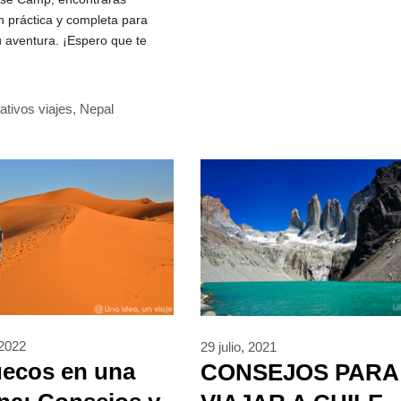
n práctica y completa para
u aventura. ¡Espero que te
rías
ativos viajes
,
Nepal
 2022
29 julio, 2021
uecos en una
CONSEJOS PARA