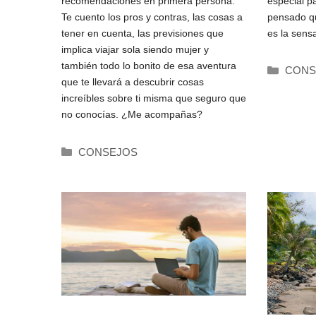
especial p
recomendaciones en primera persona.
primera persona
pensado qu
Te cuento los pros y contras, las cosas a
es la sensa
tener en cuenta, las previsiones que
implica viajar sola siendo mujer y
también todo lo bonito de esa aventura
Catego
CONS
que te llevará a descubrir cosas
increíbles sobre ti misma que seguro que
no conocías. ¿Me acompañas?
Categorías
CONSEJOS