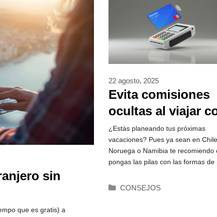
22 agosto, 2025
Evita comisiones
ocultas al viajar c
la tarjeta prepago
¿Estás planeando tus próximas
vacaciones? Pues ya sean en Chile
MoneyToTravel
Noruega o Namibia te recomiendo 
pongas las pilas con las formas de
ranjero sin
Categorías
CONSEJOS
mpo que es gratis) a