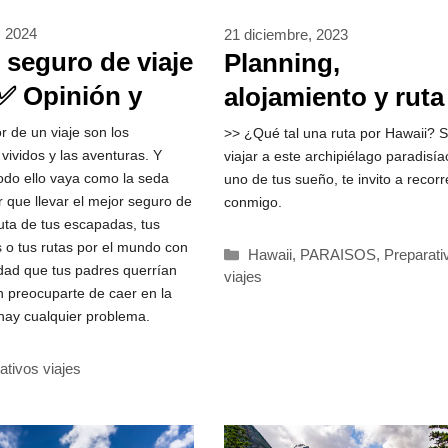
, 2024
21 diciembre, 2023
 seguro de viaje
Planning,
✅ Opinión y
alojamiento y ruta
CUENTO
por Hawaii **2026*
r de un viaje son los
>> ¿Qué tal una ruta por Hawaii? S
ividos y las aventuras. Y
viajar a este archipiélago paradisía
odo ello vaya como la seda
uno de tus sueño, te invito a recorr
 que llevar el mejor seguro de
conmigo.
ruta de tus escapadas, tus
 o tus rutas por el mundo con
Categorías
Hawaii
,
PARAISOS
,
Preparati
lidad que tus padres querrían
viajes
in preocuparte de caer en la
 hay cualquier problema.
rías
ativos viajes