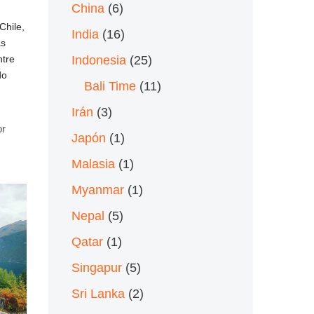
China
(6)
Chile,
India
(16)
as
Indonesia
(25)
ntre
do
Bali Time
(11)
Irán
(3)
or
Japón
(1)
Malasia
(1)
Myanmar
(1)
Nepal
(5)
Qatar
(1)
Singapur
(5)
Sri Lanka
(2)