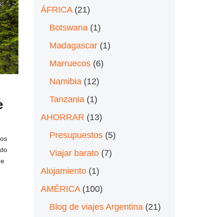
ÁFRICA
(21)
Botswana
(1)
Madagascar
(1)
Marruecos
(6)
Namibia
(12)
Tanzania
(1)
e
AHORRAR
(13)
Presupuestos
(5)
S
cos
sto
Viajar barato
(7)
de
Alojamiento
(1)
AMÉRICA
(100)
Blog de viajes Argentina
(21)