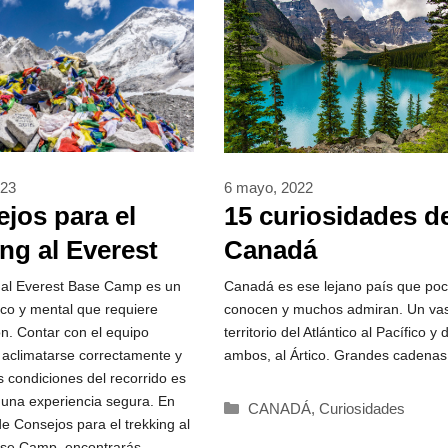
023
6 mayo, 2022
jos para el
15 curiosidades d
ing al Everest
Canadá
 Camp *2026*
SORPRENDENTE
g al Everest Base Camp es un
Canadá es ese lejano país que po
sico y mental que requiere
conocen y muchos admiran. Un va
ón. Contar con el equipo
territorio del Atlántico al Pacífico y 
aclimatarse correctamente y
ambos, al Ártico. Grandes cadenas
s condiciones del recorrido es
 una experiencia segura. En
Categorías
CANADÁ
,
Curiosidades
de Consejos para el trekking al
ase Camp, encontrarás