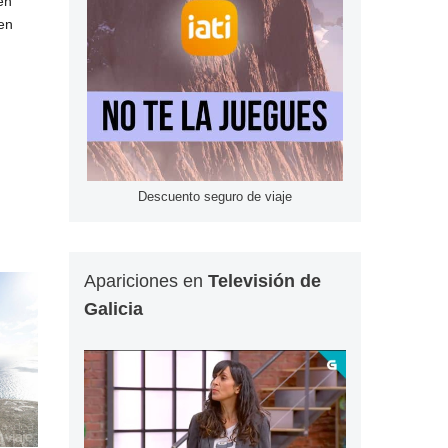
en
 de
en
Descuento seguro de viaje
Apariciones en
Televisión de
Galicia