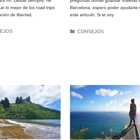
ara mí. Desde siempre, he
preguntas dónde guardar maletas 
recomendaciones
e lo mejor de los road trips
Barcelona, espero poder ayudarte 
10
ción de libertad,
este artículo. Si te soy
rías
Categorías
EJOS
CONSEJOS