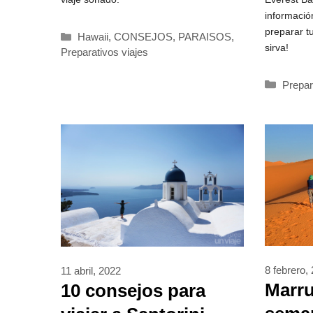
informació
preparar t
Categorías
Hawaii
,
CONSEJOS
,
PARAISOS
,
sirva!
Preparativos viajes
Catego
Prepar
8 febrero,
11 abril, 2022
Marr
10 consejos para