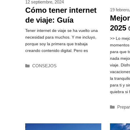
12 septiembre, 2024
Cómo tener internet
19 febrero
Mejor
de viaje: Guía
2025 
práctica y eficaz
Tener internet de viaje se ha vuelto una
DES
necesidad para muchos. Y me incluyo,
>> Lo mejo
porque soy la primera que trabaja
momentos v
creando contenido digital. Pero es
para que t
nada mejor
viaje. Disf
Categorías
CONSEJOS
vacaciones
la tranqui
para ti y s
quiebra si
Catego
Prepar