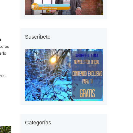
Suscríbete
*
i
co es
erlo
vos
Categorías