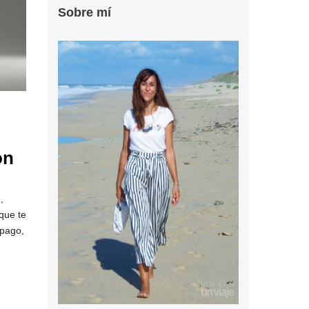
Sobre mí
on
,
que te
 pago,