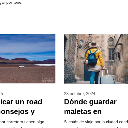
ar por tener
25
28 octubre, 2024
ficar un road
Dónde guardar
 consejos y
maletas en
aciones útiles
Barcelona:
por carretera tienen algo
Si estás de viaje por la ciudad cond