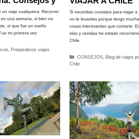
na: Consejos y
VIAJAR A CHILE
rativos
e un viaje cualquiera. Recorrer
Si necesitas consejos para viajar a 
 en una semana, si bien no
no te levantes porque tengo much
nte, sí que fue un sueño
cosas interesantes que contarte. E
Fue mi primera vez
idas y venidas he estado recorrien
Chile
rías
ecos
,
Preparativos viajes
Categorías
CONSEJOS
,
Blog de viajes p
Chile