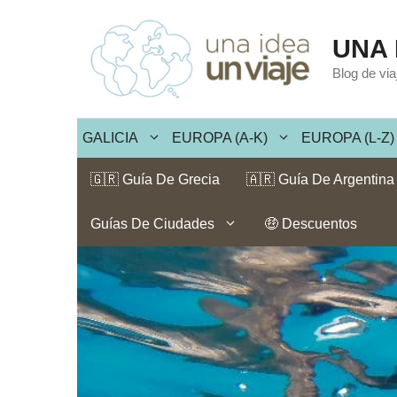
Saltar
al
UNA 
contenido
Blog de vi
GALICIA
EUROPA (A-K)
EUROPA (L-Z)
🇬🇷 Guía De Grecia
🇦🇷 Guía De Argentina
Guías De Ciudades
🤑 Descuentos