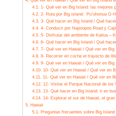
4.
Qué ver en Hawaii / Qué ver en Big Island 
4.1.
1- Qué ver en Big Island: las mejores 
4.2.
2- Ruta por Big island: Pu’uhonua O H
4.3.
3- Qué hacer en Big Island / Qué hace
4.4.
4- Conducir por Napoopoo Road y Cap
4.5.
5- Disfrutar del ambiente de Kailua – 
4.6.
6- Qué hacer en Big Island / Qué hace
4.7.
7- Qué ver en Hawaii / Qué ver en Big 
4.8.
8- Recorrer en coche el trayecto de Wa
4.9.
9- Qué ver en Hawaii / Qué ver en Big
4.10.
10- Qué ver en Hawaii / Qué ver en Bi
4.11.
11- Qué ver en Hawaii / Qué ver en Bi
4.12.
12- Visitar el Parque Nacional de los
4.13.
13- Qué hacer en Big Island: ir en bus
4.14.
14- Explorar el sur de Hawaii, el gra
5.
Hawaii
5.1.
Preguntas frecuentes sobre Big Island