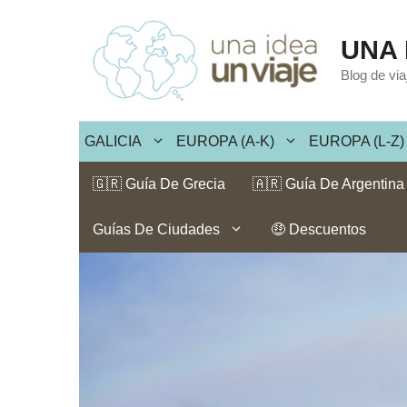
Saltar
al
UNA 
contenido
Blog de vi
GALICIA
EUROPA (A-K)
EUROPA (L-Z)
🇬🇷 Guía De Grecia
🇦🇷 Guía De Argentina
Guías De Ciudades
🤑 Descuentos