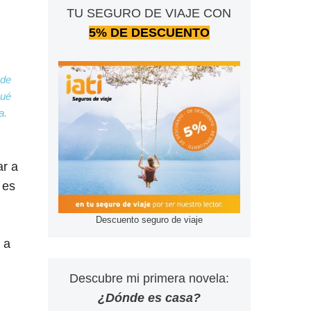
TU SEGURO DE VIAJE CON
5% DE DESCUENTO
sde
Qué
a.
ar a
 es
Descuento seguro de viaje
 a
Descubre mi primera novela:
¿Dónde es casa?