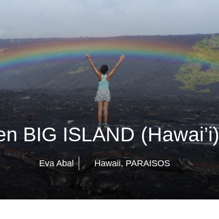
en BIG ISLAND (Hawai’i)
Eva Abal
Hawaii
,
PARAISOS