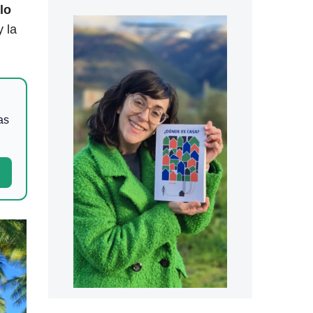
lo
y la
as