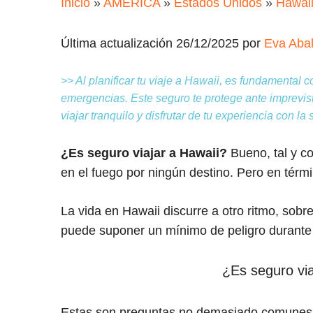
Inicio
»
AMÉRICA
»
Estados Unidos
»
Hawai
Última actualización 26/12/2025 por
Eva Aba
>> Al planificar tu viaje a Hawaii, es fundamental 
emergencias. Este seguro te protege ante imprevi
viajar tranquilo y disfrutar de tu experiencia con 
¿Es seguro viajar a Hawaii?
Bueno, tal y 
en el fuego por ningún destino. Pero en térmi
La vida en Hawaii discurre a otro ritmo, sobr
puede suponer un mínimo de peligro durante t
¿Es seguro via
Estas son preguntas no demasiado comunes