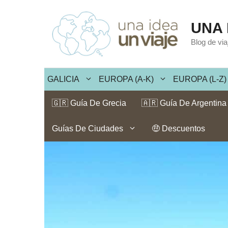
Saltar
al
UNA 
contenido
Blog de vi
GALICIA
EUROPA (A-K)
EUROPA (L-Z)
🇬🇷 Guía De Grecia
🇦🇷 Guía De Argentina
Guías De Ciudades
🤑 Descuentos