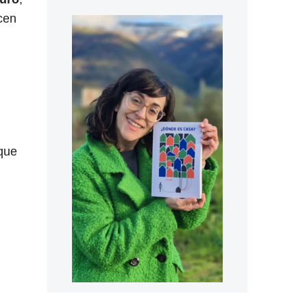
cen
 que