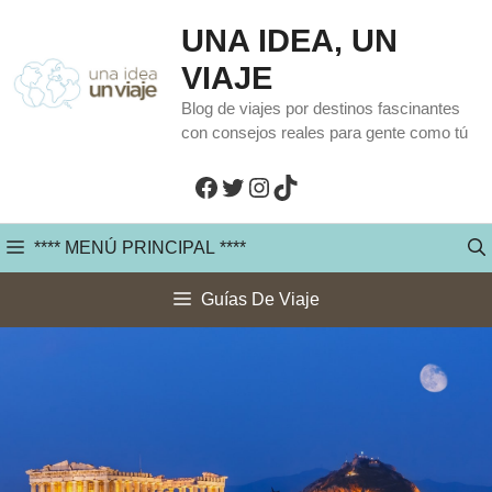
Saltar
UNA IDEA, UN
al
VIAJE
contenido
Blog de viajes por destinos fascinantes
con consejos reales para gente como tú
Facebook
Twitter
Instagram
TikTok
**** MENÚ PRINCIPAL ****
Guías De Viaje