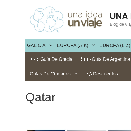
Saltar
al
UNA 
contenido
Blog de vi
GALICIA
EUROPA (A-K)
EUROPA (L-Z)
🇬🇷 Guía De Grecia
🇦🇷 Guía De Argentina
Guías De Ciudades
🤑 Descuentos
Qatar