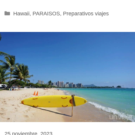
Categorías
Hawaii
,
PARAISOS
,
Preparativos viajes
25 noviembre, 2023