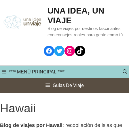
Saltar
UNA IDEA, UN
al
VIAJE
contenido
Blog de viajes por destinos fascinantes
con consejos reales para gente como tú
Facebook
Twitter
Instagram
TikTok
**** MENÚ PRINCIPAL ****
Guías De Viaje
Hawaii
Blog de viajes por Hawaii
: recopilación de islas que