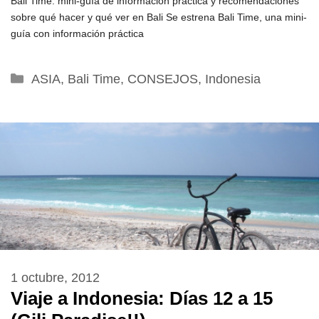
Bali Time: mini-guía de información práctica y recomendaciones
sobre qué hacer y qué ver en Bali Se estrena Bali Time, una mini-
guía con información práctica
Categorías
ASIA
,
Bali Time
,
CONSEJOS
,
Indonesia
1 octubre, 2012
Viaje a Indonesia: Días 12 a 15