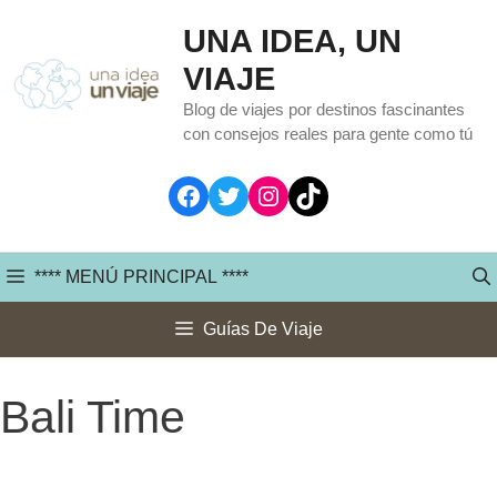
Saltar
UNA IDEA, UN
al
VIAJE
contenido
Blog de viajes por destinos fascinantes
con consejos reales para gente como tú
Facebook
Twitter
Instagram
TikTok
**** MENÚ PRINCIPAL ****
Guías De Viaje
Bali Time