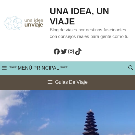
Saltar
UNA IDEA, UN
al
VIAJE
contenido
Blog de viajes por destinos fascinantes
con consejos reales para gente como tú
Facebook
Twitter
Instagram
TikTok
**** MENÚ PRINCIPAL ****
Guías De Viaje