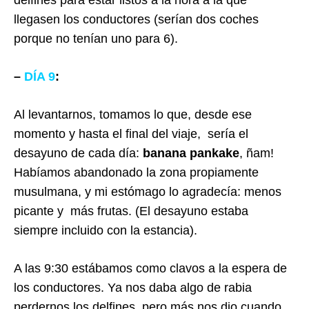
delfines para estar listos a la hora a la que
llegasen los conductores (serían dos coches
porque no tenían uno para 6).
–
DÍA 9
:
Al levantarnos, tomamos lo que, desde ese
momento y hasta el final del viaje, sería el
desayuno de cada día:
banana pankake
, ñam!
Habíamos abandonado la zona propiamente
musulmana, y mi estómago lo agradecía: menos
picante y más frutas. (El desayuno estaba
siempre incluido con la estancia).
A las 9:30 estábamos como clavos a la espera de
los conductores. Ya nos daba algo de rabia
perdernos los delfines, pero más nos dio cuando