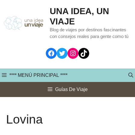
Saltar
UNA IDEA, UN
al
VIAJE
contenido
Blog de viajes por destinos fascinantes
con consejos reales para gente como tú
Facebook
Twitter
Instagram
TikTok
**** MENÚ PRINCIPAL ****
Guías De Viaje
Lovina