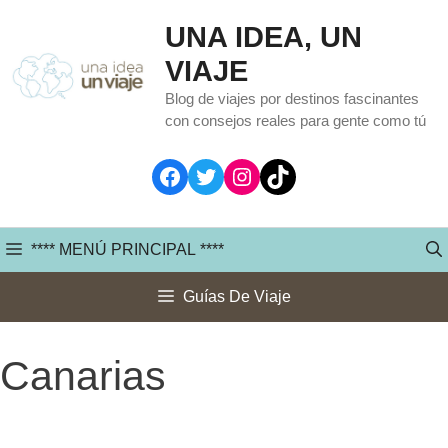
Saltar
UNA IDEA, UN
al
VIAJE
contenido
Blog de viajes por destinos fascinantes
con consejos reales para gente como tú
Facebook
Twitter
Instagram
TikTok
**** MENÚ PRINCIPAL ****
Guías De Viaje
Canarias