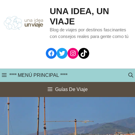
Saltar
UNA IDEA, UN
al
VIAJE
contenido
Blog de viajes por destinos fascinantes
con consejos reales para gente como tú
Facebook
Twitter
Instagram
TikTok
**** MENÚ PRINCIPAL ****
Guías De Viaje