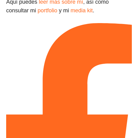
Aquí puedes
leer más sobre mí
, así como
consultar mi
portfolio
y mi
media kit
.