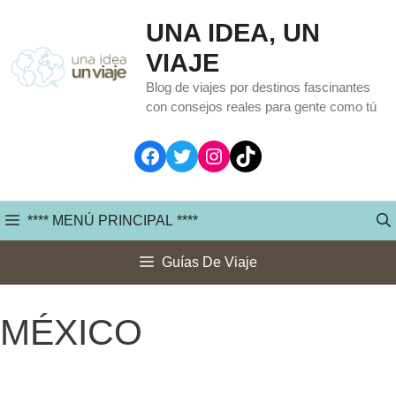
Saltar
UNA IDEA, UN
al
VIAJE
contenido
Blog de viajes por destinos fascinantes
con consejos reales para gente como tú
Facebook
Twitter
Instagram
TikTok
**** MENÚ PRINCIPAL ****
Guías De Viaje
MÉXICO