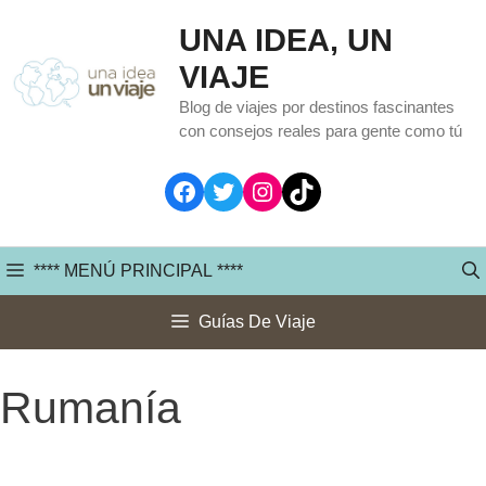
Saltar
UNA IDEA, UN
al
VIAJE
contenido
Blog de viajes por destinos fascinantes
con consejos reales para gente como tú
Facebook
Twitter
Instagram
TikTok
**** MENÚ PRINCIPAL ****
Guías De Viaje
Rumanía