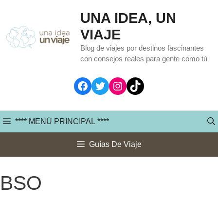
Saltar
UNA IDEA, UN
al
VIAJE
contenido
Blog de viajes por destinos fascinantes
con consejos reales para gente como tú
Facebook
Twitter
Instagram
TikTok
**** MENÚ PRINCIPAL ****
Guías De Viaje
BSO