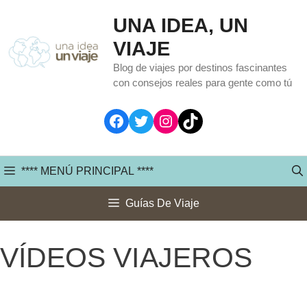
Saltar
UNA IDEA, UN
al
VIAJE
contenido
Blog de viajes por destinos fascinantes
con consejos reales para gente como tú
Facebook
Twitter
Instagram
TikTok
**** MENÚ PRINCIPAL ****
Guías De Viaje
VÍDEOS VIAJEROS