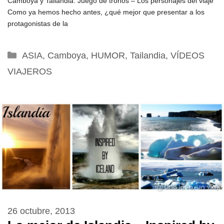
Camboya y Tailandia: Juego de tronos – Los personajes del viaje
Como ya hemos hecho antes, ¿qué mejor que presentar a los
protagonistas de la
Categorías
ASIA
,
Camboya
,
HUMOR
,
Tailandia
,
VÍDEOS
VIAJEROS
26 octubre, 2013