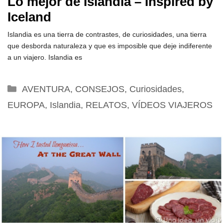
Lo mejor de Islandia – Inspired by
Iceland
Islandia es una tierra de contrastes, de curiosidades, una tierra
que desborda naturaleza y que es imposible que deje indiferente
a un viajero. Islandia es
Categorías
AVENTURA
,
CONSEJOS
,
Curiosidades
,
EUROPA
,
Islandia
,
RELATOS
,
VÍDEOS VIAJEROS