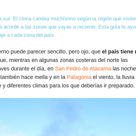
a sur. El clima cambia muchísimo según la región que visite
pa acorde a las zonas que vayas a recorrer. Esta guía te ay
aje a cada zona del país.
ierno puede parecer sencillo, pero ojo, que
el país tiene
 que, mientras en algunas zonas costeras del norte las
ves durante el día, en
San Pedro de Atacama
las noche
ío también hace mella y en la
Patagonia
el viento, la lluvia 
 y diferentes climas para los que deberías ir preparado.