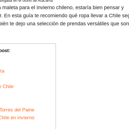
abrigada en el otoño de Atacama
maleta para el invierno chileno, estaría bien pensar y
r. En esta guía te recomiendo qué ropa llevar a Chile s
ién te dejo una selección de prendas versátiles que son
post:
ta
e Chile
Torres del Paine
hile en invierno