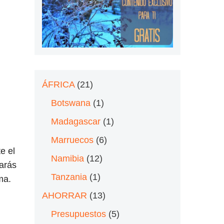
ÁFRICA
(21)
Botswana
(1)
Madagascar
(1)
Marruecos
(6)
e el
Namibia
(12)
rarás
Tanzania
(1)
ma.
AHORRAR
(13)
Presupuestos
(5)