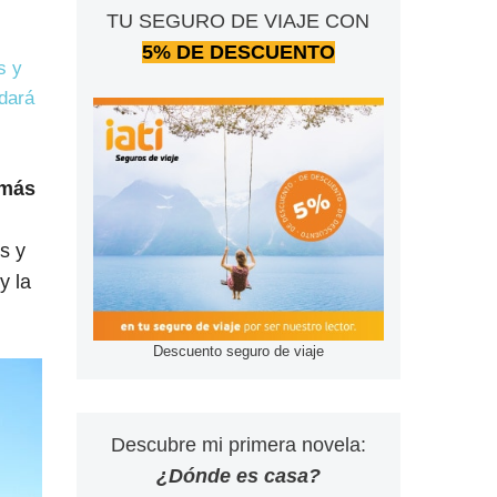
TU SEGURO DE VIAJE CON
5% DE DESCUENTO
s y
udará
 más
s y
y la
Descuento seguro de viaje
Descubre mi primera novela:
¿Dónde es casa?