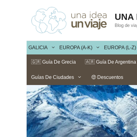
Saltar
al
UNA 
contenido
Blog de vi
GALICIA
EUROPA (A-K)
EUROPA (L-Z)
🇬🇷 Guía De Grecia
🇦🇷 Guía De Argentina
Guías De Ciudades
🤑 Descuentos