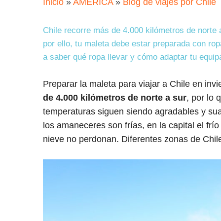
Inicio
»
AMÉRICA
»
Blog de viajes por Chile
Chile recorre más de 4.000 kilómetros de norte 
por ello, tu maleta debe estar preparada con ro
a saber qué ropa llevar y cómo adaptar tu equip
Preparar la maleta para viajar a Chile en inv
de 4.000 kilómetros de norte a sur
, por lo
temperaturas siguen siendo agradables y sua
los amaneceres son frías, en la capital el fr
nieve no perdonan. Diferentes zonas de Chile