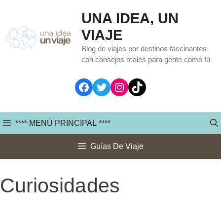
Saltar
UNA IDEA, UN
al
VIAJE
contenido
Blog de viajes por destinos fascinantes
con consejos reales para gente como tú
Facebook
Twitter
Instagram
TikTok
**** MENÚ PRINCIPAL ****
Guías De Viaje
Curiosidades