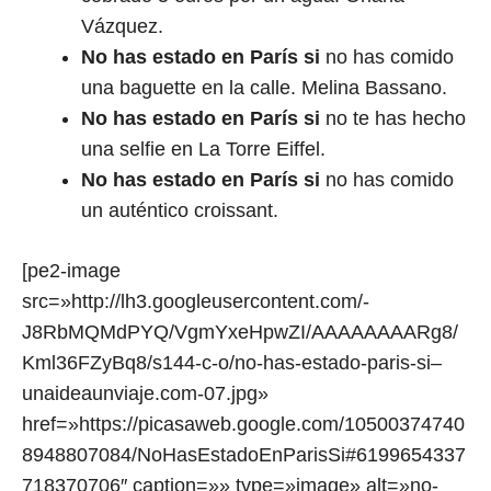
Vázquez.
No has estado en París si
no has comido
una baguette en la calle. Melina Bassano.
No has estado en París si
no te has hecho
una selfie en La Torre Eiffel.
No has estado en París si
no has comido
un auténtico croissant.
[pe2-image
src=»http://lh3.googleusercontent.com/-
J8RbMQMdPYQ/VgmYxeHpwZI/AAAAAAAARg8/
Kml36FZyBq8/s144-c-o/no-has-estado-paris-si–
unaideaunviaje.com-07.jpg»
href=»https://picasaweb.google.com/10500374740
8948807084/NoHasEstadoEnParisSi#6199654337
718370706″ caption=»» type=»image» alt=»no-