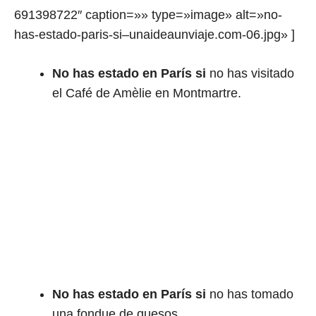
691398722″ caption=»» type=»image» alt=»no-
has-estado-paris-si–unaideaunviaje.com-06.jpg» ]
No has estado en París si
no has visitado
el Café de Amèlie en Montmartre.
No has estado en París si
no has tomado
una fondue de quesos.