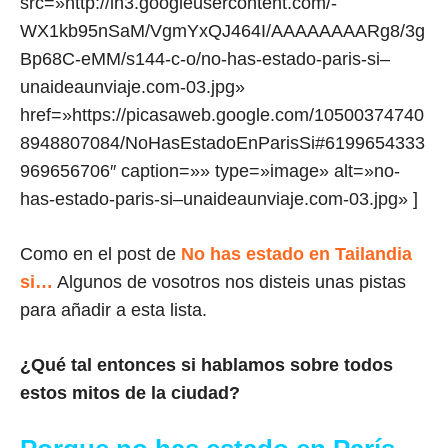
src=»http://lh3.googleusercontent.com/-
WX1kb95nSaM/VgmYxQJ464I/AAAAAAAARg8/3g
Bp68C-eMM/s144-c-o/no-has-estado-paris-si–
unaideaunviaje.com-03.jpg»
href=»https://picasaweb.google.com/10500374740
8948807084/NoHasEstadoEnParisSi#6199654333
969656706″ caption=»» type=»image» alt=»no-
has-estado-paris-si–unaideaunviaje.com-03.jpg» ]
Como en el post de
No has estado en Tailandia
si…
Algunos de vosotros nos disteis unas pistas
para añadir a esta lista.
¿Qué tal entonces si hablamos sobre todos
estos mitos de la ciudad?