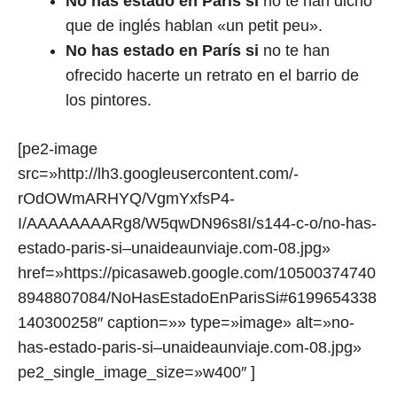
No has estado en París si
no te han dicho
que de inglés hablan «un petit peu».
No has estado en París si
no te han
ofrecido hacerte un retrato en el barrio de
los pintores.
[pe2-image
src=»http://lh3.googleusercontent.com/-
rOdOWmARHYQ/VgmYxfsP4-
I/AAAAAAAARg8/W5qwDN96s8I/s144-c-o/no-has-
estado-paris-si–unaideaunviaje.com-08.jpg»
href=»https://picasaweb.google.com/10500374740
8948807084/NoHasEstadoEnParisSi#6199654338
140300258″ caption=»» type=»image» alt=»no-
has-estado-paris-si–unaideaunviaje.com-08.jpg»
pe2_single_image_size=»w400″ ]