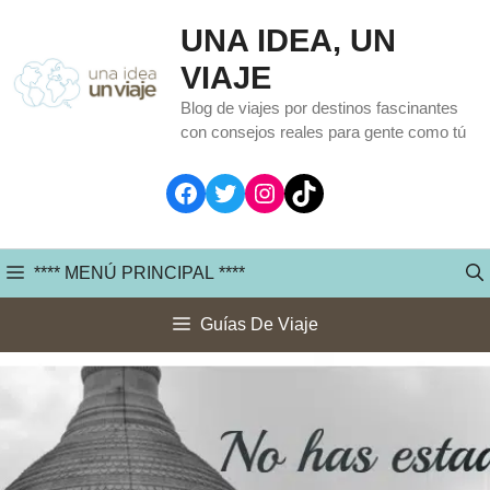
Saltar
UNA IDEA, UN
al
VIAJE
contenido
Blog de viajes por destinos fascinantes
con consejos reales para gente como tú
Facebook
Twitter
Instagram
TikTok
**** MENÚ PRINCIPAL ****
Guías De Viaje