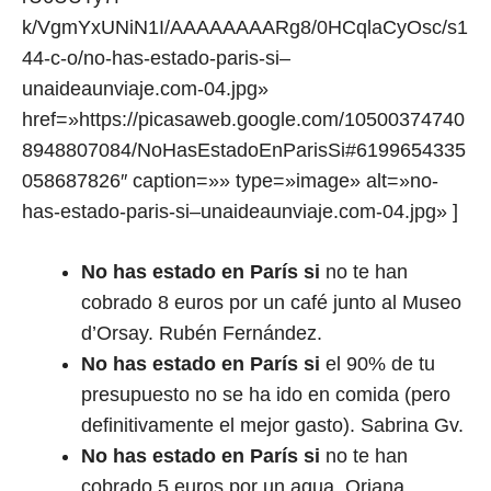
k/VgmYxUNiN1I/AAAAAAAARg8/0HCqlaCyOsc/s1
44-c-o/no-has-estado-paris-si–
unaideaunviaje.com-04.jpg»
href=»https://picasaweb.google.com/10500374740
8948807084/NoHasEstadoEnParisSi#6199654335
058687826″ caption=»» type=»image» alt=»no-
has-estado-paris-si–unaideaunviaje.com-04.jpg» ]
No has estado en París si
no te han
cobrado 8 euros por un café junto al Museo
d’Orsay. Rubén Fernández.
No has estado en París si
el 90% de tu
presupuesto no se ha ido en comida (pero
definitivamente el mejor gasto). Sabrina Gv.
No has estado en París si
no te han
cobrado 5 euros por un agua. Oriana