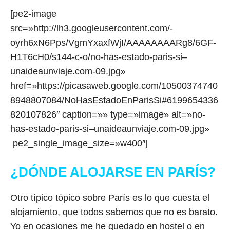
[pe2-image
src=»http://lh3.googleusercontent.com/-
oyrh6xN6Pps/VgmYxaxfWjI/AAAAAAAARg8/6GF-
H1T6cH0/s144-c-o/no-has-estado-paris-si–
unaideaunviaje.com-09.jpg»
href=»https://picasaweb.google.com/10500374740
8948807084/NoHasEstadoEnParisSi#6199654336
820107826″ caption=»» type=»image» alt=»no-
has-estado-paris-si–unaideaunviaje.com-09.jpg»
pe2_single_image_size=»w400″]
¿DÓNDE ALOJARSE EN PARÍS?
Otro típico tópico sobre París es lo que cuesta el
alojamiento, que todos sabemos que no es barato.
Yo en ocasiones me he quedado en hostel o en