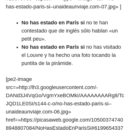
has-estado-paris-si–unaideaunviaje.com-07.jpg» ]
No has estado en París si
no te han
contestado que de inglés sólo hablan «un
petit peu».
No has estado en París si
no has visitado
el Louvre y ha hecho una foto tocando la
puntita de la pirámide.
[pe2-image
src=»http://lh3.googleusercontent.com/-
DANd3J4VqGo/VgmYxeBOMkI/AAAAAAAARg8/Tc
JQD1LE0SI/s144-c-o/no-has-estado-paris-si–
unaideaunviaje.com-06.jpg»
href=»https://picasaweb.google.com/10500374740
8948807084/NoHasEstadoEnParisSi#6199654337