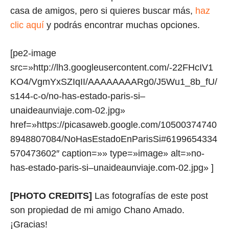
casa de amigos, pero si quieres buscar más,
haz
clic aquí
y podrás encontrar muchas opciones.
[pe2-image
src=»http://lh3.googleusercontent.com/-22FHcIV1
KO4/VgmYxSZIqII/AAAAAAAARg0/J5Wu1_8b_fU/
s144-c-o/no-has-estado-paris-si–
unaideaunviaje.com-02.jpg»
href=»https://picasaweb.google.com/10500374740
8948807084/NoHasEstadoEnParisSi#6199654334
570473602″ caption=»» type=»image» alt=»no-
has-estado-paris-si–unaideaunviaje.com-02.jpg» ]
[PHOTO CREDITS]
Las fotografías de este post
son propiedad de mi amigo Chano Amado.
¡Gracias!