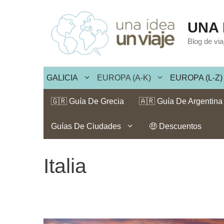
Saltar
al
UNA 
contenido
Blog de vi
GALICIA
EUROPA (A-K)
EUROPA (L-Z)
🇬🇷 Guía De Grecia
🇦🇷 Guía De Argentina
Guías De Ciudades
🤑 Descuentos
Italia