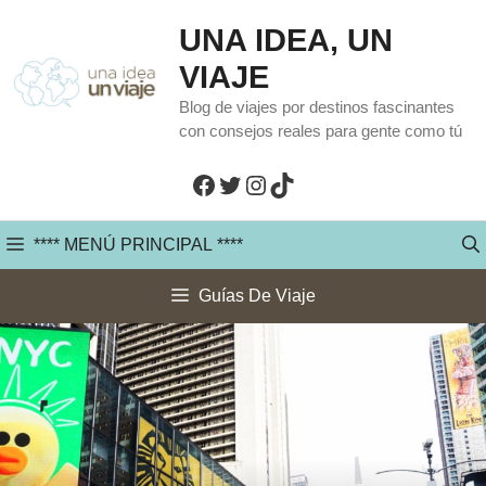
Saltar
UNA IDEA, UN
al
VIAJE
contenido
Blog de viajes por destinos fascinantes
con consejos reales para gente como tú
Facebook
Twitter
Instagram
TikTok
**** MENÚ PRINCIPAL ****
Guías De Viaje