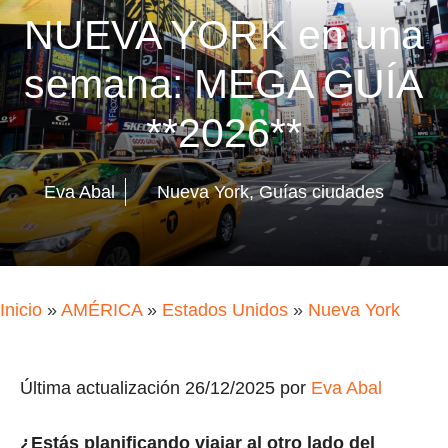
NUEVA YORK en una
semana: MEGA GUÍA
**2026**
Eva Abal
Nueva York
,
Guías ciudades
Inicio
»
AMÉRICA
»
Estados Unidos
»
Nueva York
Última actualización 26/12/2025 por
Eva Abal
¿Estás planificando viajar al otro lado del