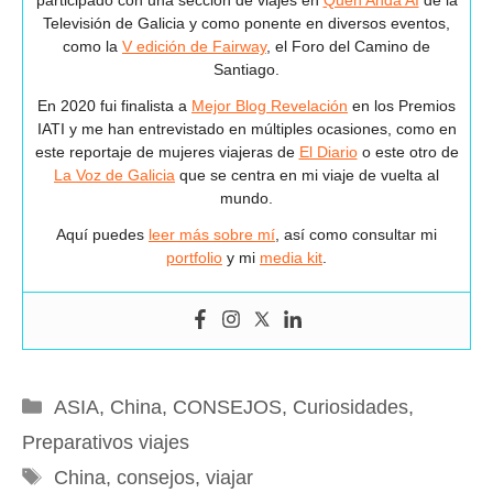
participado con una sección de viajes en
Quen Anda Aí
de la
Televisión de Galicia y como ponente en diversos eventos,
como la
V edición de Fairway
, el Foro del Camino de
Santiago.
En 2020 fui finalista a
Mejor Blog Revelación
en los Premios
IATI y me han entrevistado en múltiples ocasiones, como en
este reportaje de mujeres viajeras de
El Diario
o este otro de
La Voz de Galicia
que se centra en mi viaje de vuelta al
mundo.
Aquí puedes
leer más sobre mí
, así como consultar mi
portfolio
y mi
media kit
.
Categorías
ASIA
,
China
,
CONSEJOS
,
Curiosidades
,
Preparativos viajes
Etiquetas
China
,
consejos
,
viajar