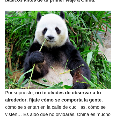
básicos antes de tu primer viaje a China
.
Por supuesto,
no te olvides de observar a tu
alrededor
,
fíjate cómo se comporta la gente
,
cómo se sientan en la calle de cuclillas, cómo se
visten… Es algo que no olvidarás. China es mucho