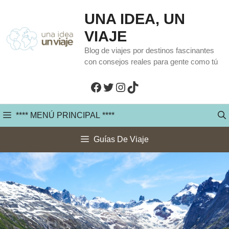
Saltar
UNA IDEA, UN
al
VIAJE
contenido
Blog de viajes por destinos fascinantes
con consejos reales para gente como tú
Facebook
Twitter
Instagram
TikTok
**** MENÚ PRINCIPAL ****
Guías De Viaje