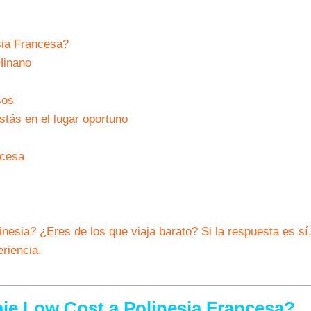
sia Francesa?
Hinano
sos
tás en el lugar oportuno
ncesa
nesia? ¿Eres de los que viaja barato? Si la respuesta es sí
riencia.
je Low Cost a Polinesia Francesa?