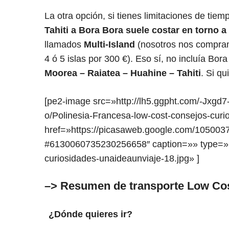
La otra opción, si tienes limitaciones de tiem
Tahiti a Bora Bora
suele costar en torno a
llamados
Multi-Island
(nosotros nos compram
4 ó 5 islas por 300 €). Eso sí, no incluía Bor
Moorea – Raiatea – Huahine – Tahiti
. Si q
[pe2-image src=»http://lh5.ggpht.com/-J
o/Polinesia-Francesa-low-cost-consejos-curi
href=»https://picasaweb.google.com/10500
#6130060735230256658″ caption=»» type=»im
curiosidades-unaideaunviaje-18.jpg» ]
–> Resumen de transporte Low Cos
¿Dónde quieres ir?