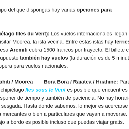
mpo del que dispongas hay varias
opciones para
élago Illes du Vent):
Los vuelos internacionales llegan
isitar Moorea, la isla vecina. Entre estas islas hay
ferrie
resa
Aremiti
cobra 1500 francos por trayecto. El billete c
supuesto
también hay vuelos
(la duración es de 5 minu
opera para vuelos nacionales.
ahiti / Moorea — Bora Bora / Raiatea / Huahine:
Par
rchipiélago
Iles sous le Vent
es posible que encuentres
isponer de tiempo y también de paciencia. No hay horar
uy sesgada. Hasta donde sabemos, lo mejor es acercarse
 a mercantes o bien a particulares que vayan a moverse.
o a bordo es posible incluso que puedas viajar gratis.