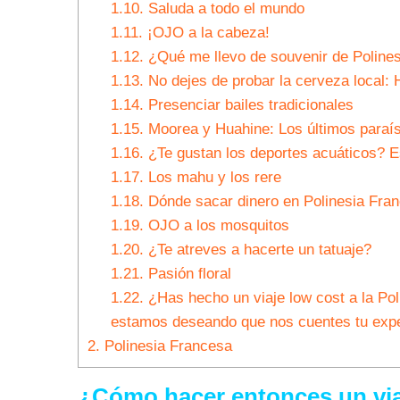
1.10.
Saluda a todo el mundo
1.11.
¡OJO a la cabeza!
1.12.
¿Qué me llevo de souvenir de Poline
1.13.
No dejes de probar la cerveza local: 
1.14.
Presenciar bailes tradicionales
1.15.
Moorea y Huahine: Los últimos paraí
1.16.
¿Te gustan los deportes acuáticos? Es
1.17.
Los mahu y los rere
1.18.
Dónde sacar dinero en Polinesia Fra
1.19.
OJO a los mosquitos
1.20.
¿Te atreves a hacerte un tatuaje?
1.21.
Pasión floral
1.22.
¿Has hecho un viaje low cost a la Poli
estamos deseando que nos cuentes tu expe
2.
Polinesia Francesa
¿Cómo hacer entonces un via