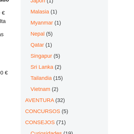
Japón
(1)
Malasia
(1)
 €
lta
Myanmar
(1)
Nepal
(5)
ás
Qatar
(1)
l
Singapur
(5)
Sri Lanka
(2)
0 €
Tailandia
(15)
Vietnam
(2)
AVENTURA
(32)
CONCURSOS
(5)
CONSEJOS
(71)
Curiosidades
(19)