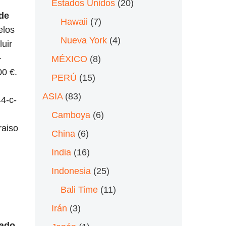
Estados Unidos
(20)
de
Hawaii
(7)
elos
Nueva York
(4)
uir
–
MÉXICO
(8)
00 €.
PERÚ
(15)
ASIA
(83)
4-c-
Camboya
(6)
raiso
China
(6)
India
(16)
Indonesia
(25)
Bali Time
(11)
Irán
(3)
ado