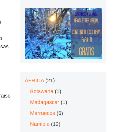
i
o
osas
ÁFRICA
(21)
Botswana
(1)
raiso
Madagascar
(1)
Marruecos
(6)
Namibia
(12)