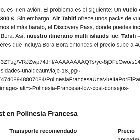
po, es ir en avión. El problema es el siguiente: Un
vuelo 
 300 €
. Sin embargo,
Air Tahiti
ofrece unos packs de vu
os el más barato, el Discovery Pass, donde puedes incl
a Bora. Así,
nuestro itinerario multi islands
fue:
Tahiti 
uieres que incluya Bora Bora entonces el precio sube a 4
xgd7-3ZTug/VRJZwp74JhI/AAAAAAAAQTs/yc-8jDFcOwo/s14
osidades-unaideaunviaje-18.jpg»
3747408948807084/PolinesiaFrancesaUnaVueltaPorElPa
age» alt=»Polinesia-Francesa-low-cost-consejos-
t en Polinesia Francesa
Transporte recomendado
Precio
aproxim