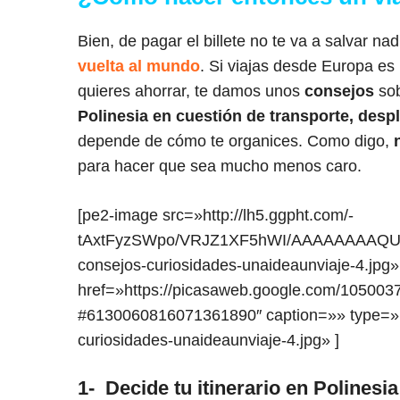
Bien, de pagar el billete no te va a salvar n
vuelta al mundo
. Si viajas desde Europa es 
quieres ahorrar, te damos unos
consejos
sob
Polinesia en cuestión de transporte, des
depende de cómo te organices. Como digo,
para hacer que sea mucho menos caro.
[pe2-image src=»http://lh5.ggpht.com/-
tAxtFyzSWpo/VRJZ1XF5hWI/AAAAAAAAQUw/B6
consejos-curiosidades-unaideaunviaje-4.jpg»
href=»https://picasaweb.google.com/10500
#6130060816071361890″ caption=»» type=»im
curiosidades-unaideaunviaje-4.jpg» ]
1- Decide tu itinerario en Polinesia