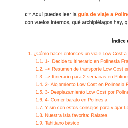
👉 Aquí puedes leer la
guía de viaje a Poli
con vuelos internos, qué archipiélagos hay, q
Índice 
1.
¿Cómo hacer entonces un viaje Low Cost a 
1.1.
1- Decide tu itinerario en Polinesia Fra
1.2.
–> Resumen de transporte Low Cost en
1.3.
–> Itinerario para 2 semanas en Polin
1.4.
2- Alojamiento Low Cost en Polinesia 
1.5.
3- Desplazamiento Low Cost por Polin
1.6.
4- Comer barato en Polinesia
1.7.
Y sin con estos consejos para viajar 
1.8.
Nuestra isla favorita: Raiatea
1.9.
Tahitiano básico