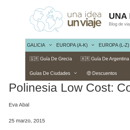
Saltar
al
UNA 
contenido
Blog de vi
GALICIA
EUROPA (A-K)
EUROPA (L-Z)
🇬🇷 Guía De Grecia
🇦🇷 Guía De Argentina
Guías De Ciudades
🤑 Descuentos
Polinesia Low Cost: Co
Eva Abal
25 marzo, 2015