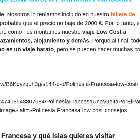
adie. Nosotros lo teníamos incluido en nuestro
billete de
probable que el precio no baje de 2000 €. Por lo tanto, s
re cómo nos montamos nuestro
viaje Low Cost a
plazamientos, alojamiento y demás
. Porque al final, tod
no es un viaje barato
, pero se pueden hacer muchas c
Kqyzquh3g/s144-c-o/Polinesia-Francesa-low-cost-
3747408948807084/PolinesiaFrancesaUnaVueltaPorElPa
age» alt=»Polinesia-Francesa-low-cost-consejos-
 Francesa y qué islas quieres visitar