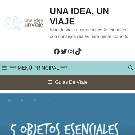
Saltar
UNA IDEA, UN
al
VIAJE
contenido
Blog de viajes por destinos fascinantes
con consejos reales para gente como tú
Facebook
Twitter
Instagram
TikTok
**** MENÚ PRINCIPAL ****
Guías De Viaje