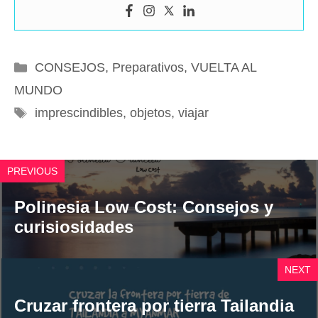
Categorías
CONSEJOS
,
Preparativos
,
VUELTA AL
MUNDO
Etiquetas
imprescindibles
,
objetos
,
viajar
PREVIOUS
Polinesia Low Cost: Consejos y
curisiosidades
NEXT
Cruzar frontera por tierra Tailandia