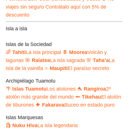
viajes sin seguro
Contrátalo aquí con 5% de
descuento
Isla a isla
Islas de la Sociedad
🌈
Tahiti
La isla principal
🍍
Moorea
Volcán y
lagunas
🌺
Raiatea
La isla sagrada
🌸
Taha’a
La
isla de la vainilla
⭐
Maupiti
El paraíso secreto
Archipiélago Tuamotu
🌴
Islas Tuamotu
Los atolones
🐬
Rangiroa
2º
atolón más grande del mundo
🦈
Tikehau
El atolón
de tiburones
🐠
Fakarava
Buceo en estado puro
Islas Marquesas
🗿
Nuku Hiva
La isla legendaria