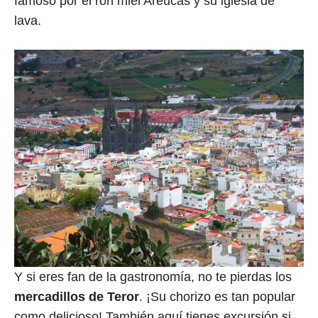
famoso por el ron miel Areucas y su iglesia de
lava.
Y si eres fan de la gastronomía, no te pierdas los
mercadillos de Teror
. ¡Su chorizo es tan popular
como delicioso! También aquí tienes excursión si