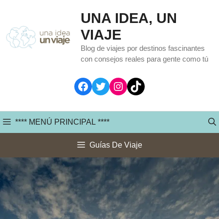
Saltar
UNA IDEA, UN
al
VIAJE
contenido
Blog de viajes por destinos fascinantes
con consejos reales para gente como tú
Facebook
Twitter
Instagram
TikTok
**** MENÚ PRINCIPAL ****
Guías De Viaje