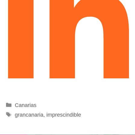
Categorías
Canarias
Etiquetas
grancanaria
,
imprescindible