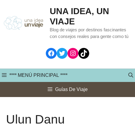
Saltar
UNA IDEA, UN
al
VIAJE
contenido
Blog de viajes por destinos fascinantes
con consejos reales para gente como tú
Facebook
Twitter
Instagram
TikTok
**** MENÚ PRINCIPAL ****
Guías De Viaje
Ulun Danu