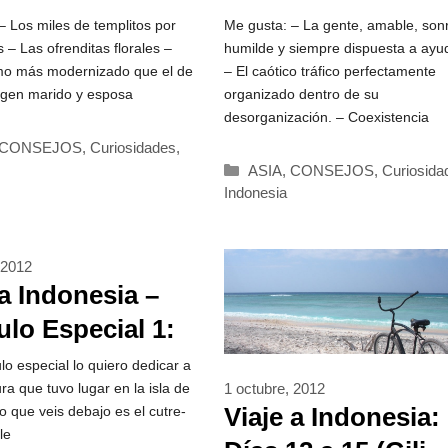
– Los miles de templitos por
Me gusta: – La gente, amable, sonr
 – Las ofrenditas florales –
humilde y siempre dispuesta a ayu
smo más modernizado que el de
– El caótico tráfico perfectamente
ogen marido y esposa
organizado dentro de su
desorganización. – Coexistencia
rías
CONSEJOS
,
Curiosidades
,
Categorías
ASIA
,
CONSEJOS
,
Curiosida
Indonesia
 2012
 a Indonesia –
ulo Especial 1:
entura del
lo especial lo quiero dedicar a
ra que tuvo lugar en la isla de
1 octubre, 2012
uctor
Viaje a Indonesia:
o que veis debajo es el cutre-
le