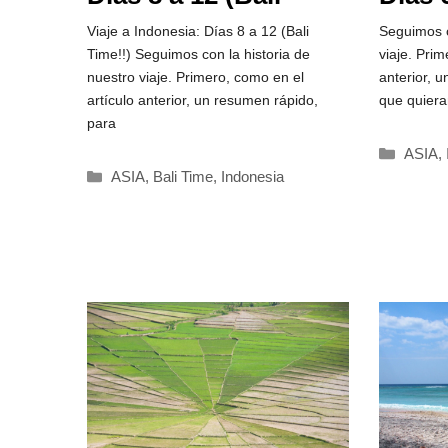
Time!!)
Java:
Viaje a Indonesia: Días 8 a 12 (Bali
Seguimos c
Time!!) Seguimos con la historia de
viaje. Prim
Bromo
nuestro viaje. Primero, como en el
anterior, 
artículo anterior, un resumen rápido,
que quiera
para
Catego
ASIA
,
Categorías
ASIA
,
Bali Time
,
Indonesia