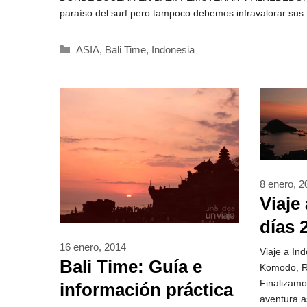
paraíso del surf pero tampoco debemos infravalorar sus
Categorías
ASIA
,
Bali Time
,
Indonesia
8 enero, 2
Viaje
días 
Komo
16 enero, 2014
Viaje a In
Bali Time: Guía e
Komodo, Ri
otros
Finalizamo
información práctica
aventura a