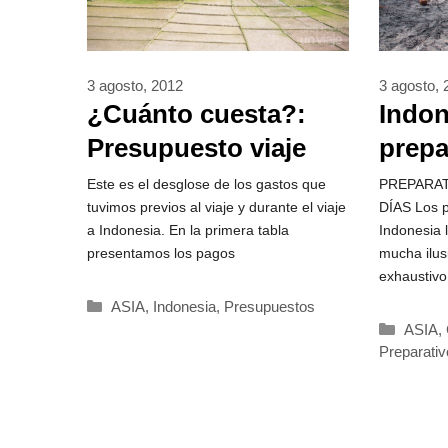
3 agosto, 2012
3 agosto,
¿Cuánto cuesta?:
Indon
Presupuesto viaje
prepa
Indonesia
Este es el desglose de los gastos que
PREPARAT
tuvimos previos al viaje y durante el viaje
DÍAS Los p
a Indonesia. En la primera tabla
Indonesia 
presentamos los pagos
mucha ilus
exhaustivo
Categorías
ASIA
,
Indonesia
,
Presupuestos
Catego
ASIA
,
Preparativ