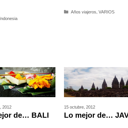
Categorías
Años viajeros
,
VARIOS
rías
Indonesia
, 2012
15 octubre, 2012
ejor de… BALI
Lo mejor de… JA