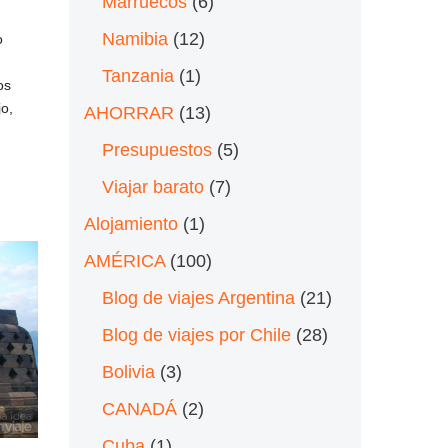
Marruecos
(6)
Namibia
(12)
o
Tanzania
(1)
os
jo,
AHORRAR
(13)
Presupuestos
(5)
Viajar barato
(7)
Alojamiento
(1)
AMÉRICA
(100)
Blog de viajes Argentina
(21)
Blog de viajes por Chile
(28)
Bolivia
(3)
CANADÁ
(2)
Cuba
(1)