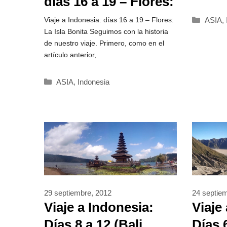
días 16 a 19 – Flores:
La Isla Bonita
Catego
ASIA
,
Viaje a Indonesia: días 16 a 19 – Flores:
La Isla Bonita Seguimos con la historia
de nuestro viaje. Primero, como en el
artículo anterior,
Categorías
ASIA
,
Indonesia
29 septiembre, 2012
24 septie
Viaje a Indonesia:
Viaje
Días 8 a 12 (Bali
Días 6