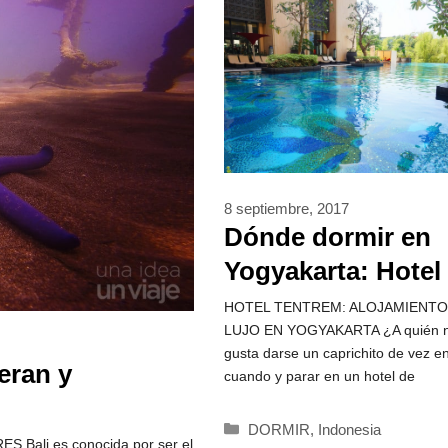
8 septiembre, 2017
Dónde dormir en
Yogyakarta: Hotel
lujo Tentrem
HOTEL TENTREM: ALOJAMIENTO
LUJO EN YOGYAKARTA ¿A quién n
gusta darse un caprichito de vez e
eran y
cuando y parar en un hotel de
Categorías
DORMIR
,
Indonesia
ali es conocida por ser el