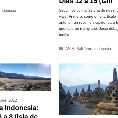
Días 12 a 15 (Gili
Paradise!!)
rías
Indonesia
Seguimos con la historia de nuestr
viaje. Primero, como en el artículo
anterior, un resumen rápido, para l
que quieran ir al grano. Justo deba
tenéis
Categorías
ASIA
,
Bali Time
,
Indonesia
mbre, 2012
 a Indonesia:
 a 8 (Isla de