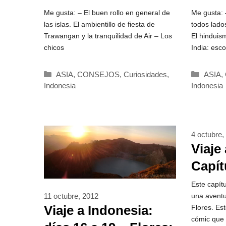
Me gusta: – El buen rollo en general de
Me gusta: 
las islas. El ambientillo de fiesta de
todos lados
Trawangan y la tranquilidad de Air – Los
El hindui
chicos
India: esc
Categorías
Catego
ASIA
,
CONSEJOS
,
Curiosidades
,
ASIA
,
Indonesia
Indonesia
4 octubre,
Viaje
Capít
La av
Este capítu
una aventu
11 octubre, 2012
cond
Viaje a Indonesia:
Flores. Est
cómic que 