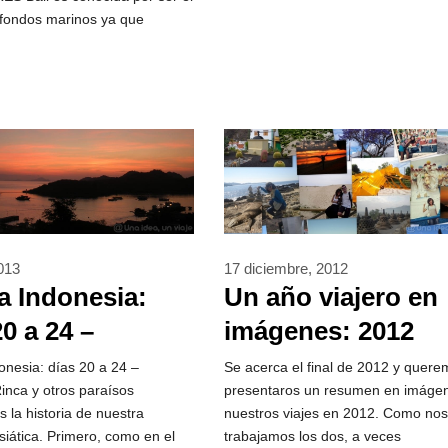
 fondos marinos ya que
013
17 diciembre, 2012
 a Indonesia:
Un año viajero en
20 a 24 –
imágenes: 2012
do, Rinca y
donesia: días 20 a 24 –
Se acerca el final de 2012 y quer
nca y otros paraísos
presentaros un resumen en imáge
 paraísos
s la historia de nuestra
nuestros viajes en 2012. Como nos
siática. Primero, como en el
trabajamos los dos, a veces