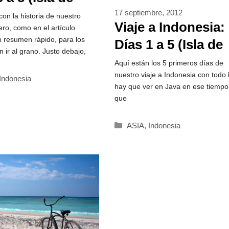
 Volcanes
17 septiembre, 2012
on la historia de nuestro
Viaje a Indonesia:
ero, como en el artículo
 y Kawa Ijen)
un resumen rápido, para los
Días 1 a 5 (Isla de
n ir al grano. Justo debajo,
Java: Selamat Pag
Aquí están los 5 primeros días de
nuestro viaje a Indonesia con todo 
Yogyakarta)
rías
Indonesia
hay que ver en Java en ese tiemp
que
Categorías
ASIA
,
Indonesia