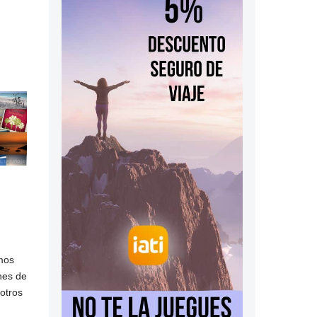
emos
nes de
otros