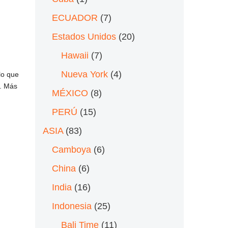
ECUADOR
(7)
Estados Unidos
(20)
Hawaii
(7)
i,
Nueva York
(4)
lo que
o. Más
MÉXICO
(8)
PERÚ
(15)
ASIA
(83)
Camboya
(6)
China
(6)
India
(16)
Indonesia
(25)
Bali Time
(11)