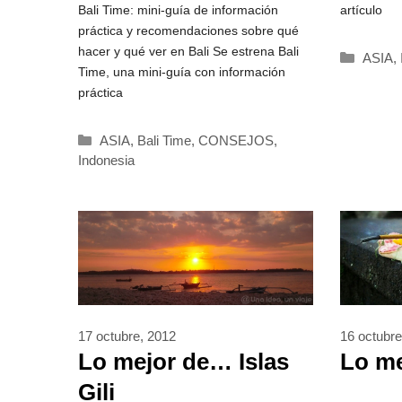
sobre Bali
Bali Time: mini-guía de información
artículo
práctica y recomendaciones sobre qué
hacer y qué ver en Bali Se estrena Bali
Catego
ASIA
,
Time, una mini-guía con información
práctica
Categorías
ASIA
,
Bali Time
,
CONSEJOS
,
Indonesia
17 octubre, 2012
16 octubre
Lo mejor de… Islas
Lo m
Gili