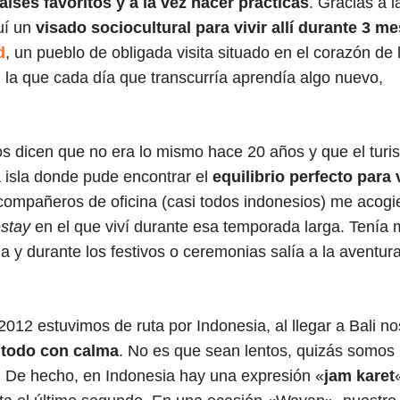
aíses favoritos y a la vez hacer prácticas
. Gracias a l
uí un
visado sociocultural para vivir allí durante 3 m
d
, un pueblo de obligada visita situado en el corazón de 
n la que cada día que transcurría aprendía algo nuevo,
os dicen que no era lo mismo hace 20 años y que el tur
a isla donde pude encontrar el
equilibrio perfecto para v
 compañeros de oficina (casi todos indonesios) me acogi
stay
en el que viví durante esa temporada larga. Tenía 
a y durante los festivos o ceremonias salía a la aventura
012 estuvimos de ruta por Indonesia, al llegar a Bali no
 todo con calma
. No es que sean lentos, quizás somos
. De hecho, en Indonesia hay una expresión «
jam karet