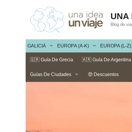
Saltar
al
UNA 
contenido
Blog de vi
GALICIA
EUROPA (A-K)
EUROPA (L-Z)
🇬🇷 Guía De Grecia
🇦🇷 Guía De Argentina
Guías De Ciudades
🤑 Descuentos