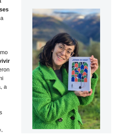
a
eses
la
ismo
ivir
eron
mi
, a
s
«,