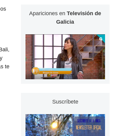
mos
Apariciones en
Televisión de
Galicia
ali,
y
s te
Suscríbete