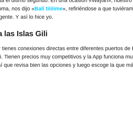
sta el último segundo. En una ocasión «Wayan», nuestro
oma, nos dijo «
Bali tiiiiime
«, refiriéndose a que tuviéra
gente. Y así lo hice yo.
las Islas Gili
r
tienes conexiones directas entre diferentes puertos de B
i. Tienen precios muy competitivos y la App funciona mu
 que revisa bien las opciones y luego escoge la que má