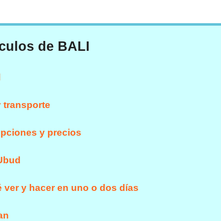
ículos de BALI
d
y transporte
opciones y precios
 Ubud
é ver y hacer en uno o dos días
an