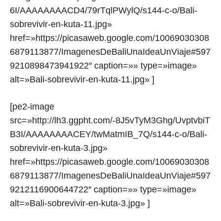
6I/AAAAAAAACD4/79rTqlPWylQ/s144-c-o/Bali-
sobrevivir-en-kuta-11.jpg»
href=»https://picasaweb.google.com/10069030308
6879113877/ImagenesDeBaliUnaIdeaUnViaje#597
9210898473941922″ caption=»» type=»image»
alt=»Bali-sobrevivir-en-kuta-11.jpg» ]
[pe2-image
src=»http://lh3.ggpht.com/-8J5vTyM3Ghg/UvptvbiT
B3I/AAAAAAAACEY/twMatmIB_7Q/s144-c-o/Bali-
sobrevivir-en-kuta-3.jpg»
href=»https://picasaweb.google.com/10069030308
6879113877/ImagenesDeBaliUnaIdeaUnViaje#597
9212116900644722″ caption=»» type=»image»
alt=»Bali-sobrevivir-en-kuta-3.jpg» ]