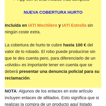
NUEVA COBERTURA HURTO
Incluida en
IATI Mochilero
y
IATI Estrella
sin
ningún coste extra.
La cobertura de hurto te cubre
hasta 100 €
del
valor de lo robado. El robo puede producirse sin
que te des cuenta pero, para diferenciarlo de un
«olvido» es importante tener en cuenta que se
deberá
presentar una denuncia policial para su
reclamación
.
NOTA
: Algunos de los enlaces en este artículo
incluyen enlaces de afiliados. Esto significa que si
realizas la compra de un producto aquí listado