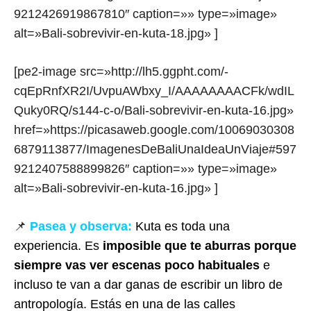
9212426919867810″ caption=»» type=»image»
alt=»Bali-sobrevivir-en-kuta-18.jpg» ]
[pe2-image src=»http://lh5.ggpht.com/-
cqEpRnfXR2I/UvpuAWbxy_I/AAAAAAAACFk/wdIL
Quky0RQ/s144-c-o/Bali-sobrevivir-en-kuta-16.jpg»
href=»https://picasaweb.google.com/10069030308
6879113877/ImagenesDeBaliUnaIdeaUnViaje#597
9212407588899826″ caption=»» type=»image»
alt=»Bali-sobrevivir-en-kuta-16.jpg» ]
📌
Pasea y observa:
Kuta es toda una
experiencia. Es
imposible que te aburras porque
siempre vas ver escenas poco habituales
e
incluso te van a dar ganas de escribir un libro de
antropología. Estás en una de las calles