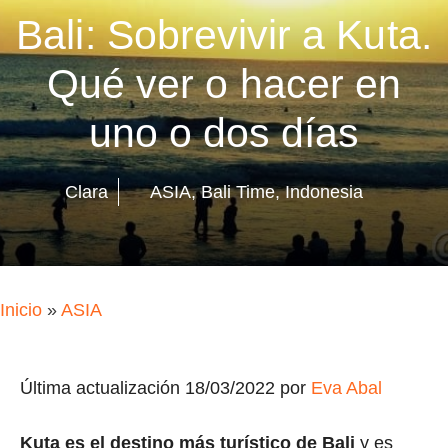
Bali: Sobrevivir a Kuta.
Qué ver o hacer en
uno o dos días
Clara
ASIA
,
Bali Time
,
Indonesia
Inicio
»
ASIA
Última actualización 18/03/2022 por
Eva Abal
Kuta es el destino más turístico de Bali
y es