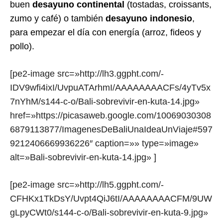
buen
desayuno continental
(tostadas, croissants,
zumo y café) o también
desayuno indonesio
,
para empezar el día con energía (arroz, fideos y
pollo).
[pe2-image src=»http://lh3.ggpht.com/-
IDV9wfi4ixI/UvpuATArhmI/AAAAAAAACFs/4yTv5x
7nYhM/s144-c-o/Bali-sobrevivir-en-kuta-14.jpg»
href=»https://picasaweb.google.com/10069030308
6879113877/ImagenesDeBaliUnaIdeaUnViaje#597
9212406669936226″ caption=»» type=»image»
alt=»Bali-sobrevivir-en-kuta-14.jpg» ]
[pe2-image src=»http://lh5.ggpht.com/-
CFHKx1TkDsY/Uvpt4QiJ6tI/AAAAAAAACFM/9UW
gLpyCWt0/s144-c-o/Bali-sobrevivir-en-kuta-9.jpg»