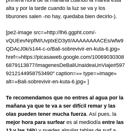
primera hora de la mañana cuando la marea está
alta y por la tarde cuando la luz se va y los
tiburones salen -no hay, quedaba bien decirlo-).
[pe2-image src=»http://lh6.ggpht.com/-
vQUEevNrpfM/UvptxED3ytI/AAAAAAAACEs/wfw9
QDAcJ0k/s144-c-o/Bali-sobrevivir-en-kuta-6.jpg»
href=»https://picasaweb.google.com/10069030308
6879113877/ImagenesDeBaliUnaIdeaUnViaje#597
9212144958753490″ caption=»» type=»image»
alt=»Bali-sobrevivir-en-kuta-6.jpg» ]
Te recomendamos que no entres al agua por la
mañana ya que te va a ser difícil remar y las
olas pueden tener mucha fuerza
. Así pues, la
mejor hora para surfear
es al mediodía
entre las
13 y las 16h
) y puedes alquilar tablas de surf a