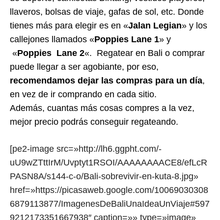
llaveros, bolsas de viaje, gafas de sol, etc. Donde
tienes más para elegir es en «
Jalan Legian
» y los
callejones llamados «
Poppies Lane 1
» y
«
Poppies Lane 2
«. Regatear en Bali o comprar
puede llegar a ser agobiante, por eso,
recomendamos dejar las compras para un día
,
en vez de ir comprando en cada sitio.
Además, cuantas más cosas compres a la vez,
mejor precio podrás conseguir regateando.
[pe2-image src=»http://lh6.ggpht.com/-
uU9wZTttIrM/Uvptyt1RSOI/AAAAAAAACE8/efLcR
PASN8A/s144-c-o/Bali-sobrevivir-en-kuta-8.jpg»
href=»https://picasaweb.google.com/10069030308
6879113877/ImagenesDeBaliUnaIdeaUnViaje#597
9212173351667938″ caption=»» type=»image»