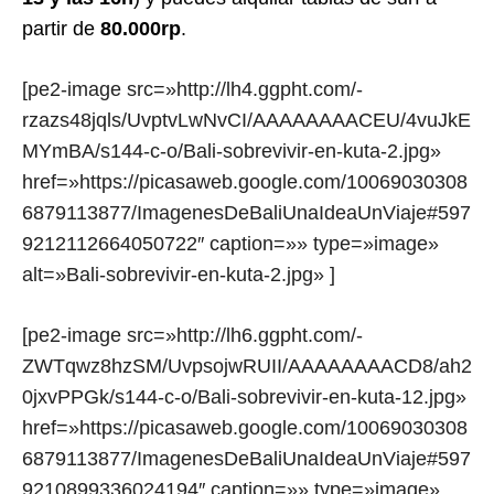
partir de
80.000rp
.
[pe2-image src=»http://lh4.ggpht.com/-
rzazs48jqls/UvptvLwNvCI/AAAAAAAACEU/4vuJkE
MYmBA/s144-c-o/Bali-sobrevivir-en-kuta-2.jpg»
href=»https://picasaweb.google.com/10069030308
6879113877/ImagenesDeBaliUnaIdeaUnViaje#597
9212112664050722″ caption=»» type=»image»
alt=»Bali-sobrevivir-en-kuta-2.jpg» ]
[pe2-image src=»http://lh6.ggpht.com/-
ZWTqwz8hzSM/UvpsojwRUII/AAAAAAAACD8/ah2
0jxvPPGk/s144-c-o/Bali-sobrevivir-en-kuta-12.jpg»
href=»https://picasaweb.google.com/10069030308
6879113877/ImagenesDeBaliUnaIdeaUnViaje#597
9210899336024194″ caption=»» type=»image»