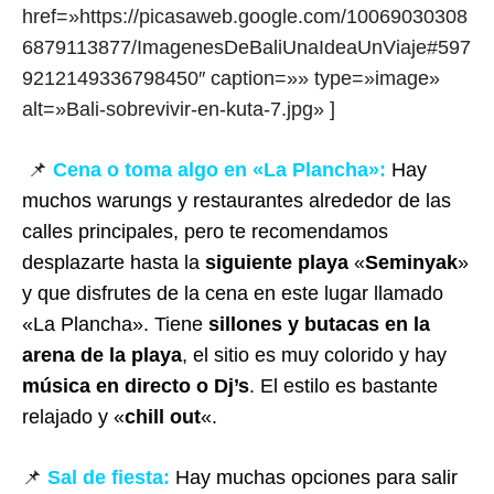
href=»https://picasaweb.google.com/10069030308
6879113877/ImagenesDeBaliUnaIdeaUnViaje#597
9212149336798450″ caption=»» type=»image»
alt=»Bali-sobrevivir-en-kuta-7.jpg» ]
📌
Cena o toma algo en «La Plancha»:
Hay
muchos warungs y restaurantes alrededor de las
calles principales, pero te recomendamos
desplazarte hasta la
siguiente playa
«
Seminyak
»
y que disfrutes de la cena en este lugar llamado
«La Plancha». Tiene
sillones y butacas en la
arena de la playa
, el sitio es muy colorido y hay
música en directo o Dj’s
. El estilo es bastante
relajado y «
chill out
«.
📌
Sal de fiesta:
Hay muchas opciones para salir