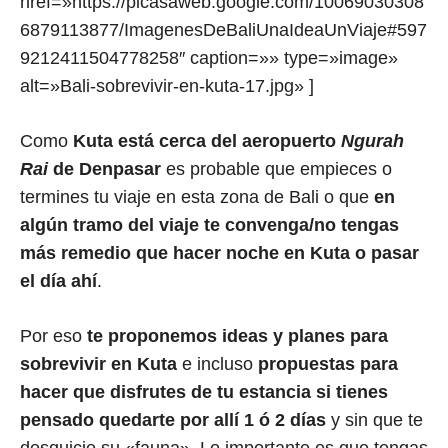
href=»https://picasaweb.google.com/10069030308
6879113877/ImagenesDeBaliUnaIdeaUnViaje#597
9212411504778258″ caption=»» type=»image»
alt=»Bali-sobrevivir-en-kuta-17.jpg» ]
Como
Kuta está cerca del aeropuerto
Ngurah
Rai
de Denpasar
es probable que empieces o
termines tu viaje en esta zona de Bali o que
en
algún tramo del viaje te convenga/no tengas
más remedio que hacer noche en Kuta o pasar
el día ahí
.
Por eso
te proponemos ideas y planes para
sobrevivir en Kuta
e incluso
propuestas para
hacer que disfrutes de tu estancia si tienes
pensado quedarte por allí 1 ó 2 días
y sin que te