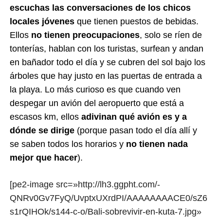
escuchas las conversaciones de los chicos
locales jóvenes
que tienen puestos de bebidas.
Ellos
no tienen preocupaciones
, solo se ríen de
tonterías, hablan con los turistas, surfean y andan
en bañador todo el día y se cubren del sol bajo los
árboles que hay justo en las puertas de entrada a
la playa. Lo más curioso es que cuando ven
despegar un avión del aeropuerto que está a
escasos km, ellos
adivinan qué avión es y a
dónde se dirige
(porque pasan todo el día allí y
se saben todos los horarios y
no tienen nada
mejor que hacer
).
[pe2-image src=»http://lh3.ggpht.com/-
QNRv0Gv7FyQ/UvptxUXrdPI/AAAAAAAACE0/sZ6
s1rQIHOk/s144-c-o/Bali-sobrevivir-en-kuta-7.jpg»