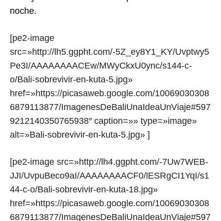
noche.
[pe2-image
src=»http://lh5.ggpht.com/-5Z_ey8Y1_KY/Uvptwy5
Pe3I/AAAAAAAACEw/MWyCkxU0ync/s144-c-
o/Bali-sobrevivir-en-kuta-5.jpg»
href=»https://picasaweb.google.com/10069030308
6879113877/ImagenesDeBaliUnaIdeaUnViaje#597
9212140350765938″ caption=»» type=»image»
alt=»Bali-sobrevivir-en-kuta-5.jpg» ]
[pe2-image src=»http://lh4.ggpht.com/-7Uw7WEB-
JJI/UvpuBeco9aI/AAAAAAAACF0/lESRgCI1YqI/s1
44-c-o/Bali-sobrevivir-en-kuta-18.jpg»
href=»https://picasaweb.google.com/10069030308
6879113877/ImagenesDeBaliUnaIdeaUnViaje#597