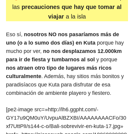
las
precauciones que hay que tomar al
viajar
a la isla
Eso sí,
nosotros NO nos pasaríamos más de
uno (o a lo sumo dos días) en Kuta
porque hay
mucho por ver,
no nos desplazamos 12.000km
para ir de fiesta y tumbarnos al sol
y porque
nos atraen otro tipo de lugares más ricos
culturalmente
. Además, hay sitios más bonitos y
paradisíacos que Kuta para disfrutar de esa
combinación de ambiente playero y fiestero.
[pe2-image src=»http://lh6.ggpht.com/-
GY17u9QM0uY/UvpuAlBZXBI/AAAAAAAACFo/30
xf7UttPlI/s144-c-o/Bali-sobrevivir-en-kuta-17.jpg»