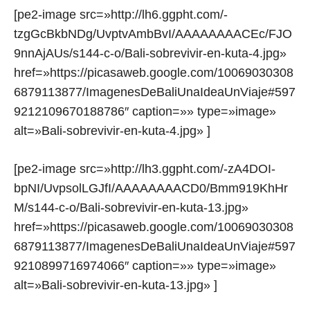
[pe2-image src=»http://lh6.ggpht.com/-
tzgGcBkbNDg/UvptvAmbBvI/AAAAAAAACEc/FJO
9nnAjAUs/s144-c-o/Bali-sobrevivir-en-kuta-4.jpg»
href=»https://picasaweb.google.com/10069030308
6879113877/ImagenesDeBaliUnaIdeaUnViaje#597
9212109670188786″ caption=»» type=»image»
alt=»Bali-sobrevivir-en-kuta-4.jpg» ]
[pe2-image src=»http://lh3.ggpht.com/-zA4DOI-
bpNI/UvpsolLGJfI/AAAAAAAACD0/Bmm919KhHr
M/s144-c-o/Bali-sobrevivir-en-kuta-13.jpg»
href=»https://picasaweb.google.com/10069030308
6879113877/ImagenesDeBaliUnaIdeaUnViaje#597
9210899716974066″ caption=»» type=»image»
alt=»Bali-sobrevivir-en-kuta-13.jpg» ]