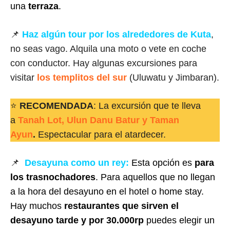
una
terraza
.
📌
Haz algún tour por los alrededores de Kuta
,
no seas vago. Alquila una moto o vete en coche
con conductor. Hay algunas excursiones para
visitar
los templitos del sur
(Uluwatu y Jimbaran).
⭐
RECOMENDADA
: La excursión que te lleva
a
Tanah Lot, Ulun Danu Batur y Taman
Ayun
.
Espectacular para el atardecer.
📌
Desayuna como un rey:
Esta opción es
para
los trasnochadores
. Para aquellos que no llegan
a la hora del desayuno en el hotel o home stay.
Hay muchos
restaurantes que sirven el
desayuno tarde y por 30.000rp
puedes elegir un