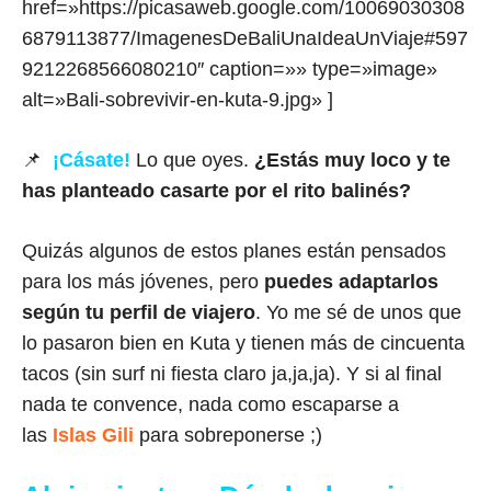
href=»https://picasaweb.google.com/10069030308
6879113877/ImagenesDeBaliUnaIdeaUnViaje#597
9212268566080210″ caption=»» type=»image»
alt=»Bali-sobrevivir-en-kuta-9.jpg» ]
📌
¡Cásate!
Lo que oyes.
¿Estás muy loco y te
has planteado casarte por el rito balinés?
Quizás algunos de estos planes están pensados
para los más jóvenes, pero
puedes adaptarlos
según tu perfil de viajero
. Yo me sé de unos que
lo pasaron bien en Kuta y tienen más de cincuenta
tacos (sin surf ni fiesta claro ja,ja,ja). Y si al final
nada te convence, nada como escaparse a
las
Islas Gili
para sobreponerse ;)