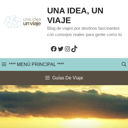
Saltar
UNA IDEA, UN
al
VIAJE
contenido
Blog de viajes por destinos fascinantes
con consejos reales para gente como tú
Facebook
Twitter
Instagram
TikTok
**** MENÚ PRINCIPAL ****
Guías De Viaje