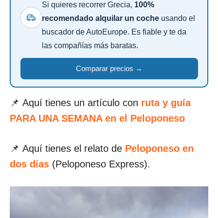
Si quieres recorrer Grecia,
100%
recomendado alquilar un coche
usando el
buscador de AutoEurope. Es fiable y te da
las compañías más baratas.
Comparar precios →
📌 Aquí tienes un artículo con
ruta y guía
PARA UNA SEMANA en el Peloponeso
📌
Aquí tienes el relato de
Peloponeso en
dos días
(Peloponeso Express).