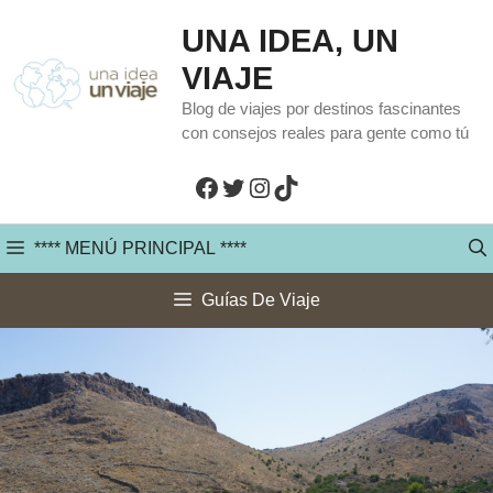
Saltar
UNA IDEA, UN
al
VIAJE
contenido
Blog de viajes por destinos fascinantes
con consejos reales para gente como tú
Facebook
Twitter
Instagram
TikTok
**** MENÚ PRINCIPAL ****
Guías De Viaje