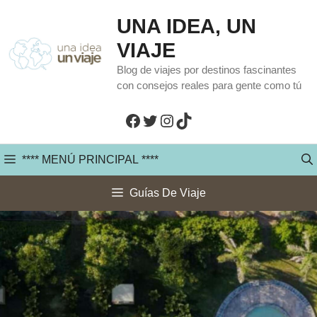
Saltar
UNA IDEA, UN
al
VIAJE
contenido
Blog de viajes por destinos fascinantes
con consejos reales para gente como tú
Facebook
Twitter
Instagram
TikTok
**** MENÚ PRINCIPAL ****
Guías De Viaje