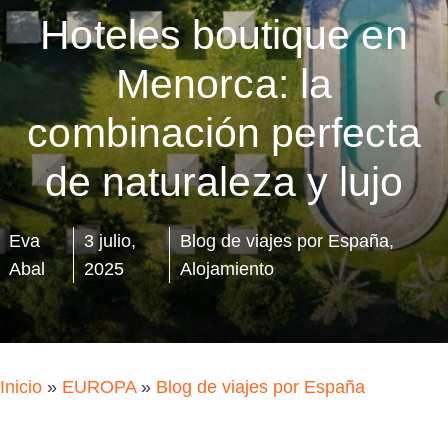
Hoteles boutique en
Menorca: la
combinación perfecta
de naturaleza y lujo
Eva
3 julio,
Blog de viajes por España
,
Abal
2025
Alojamiento
Inicio
»
EUROPA
»
Blog de viajes por España