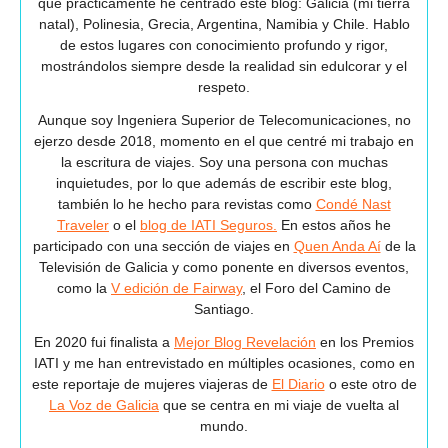
que prácticamente he centrado este blog: Galicia (mi tierra
natal), Polinesia, Grecia, Argentina, Namibia y Chile. Hablo
de estos lugares con conocimiento profundo y rigor,
mostrándolos siempre desde la realidad sin edulcorar y el
respeto.
Aunque soy Ingeniera Superior de Telecomunicaciones, no
ejerzo desde 2018, momento en el que centré mi trabajo en
la escritura de viajes. Soy una persona con muchas
inquietudes, por lo que además de escribir este blog,
también lo he hecho para revistas como
Condé Nast
Traveler
o el
blog de IATI Seguros.
En estos años he
participado con una sección de viajes en
Quen Anda Aí
de la
Televisión de Galicia y como ponente en diversos eventos,
como la
V edición de Fairway
, el Foro del Camino de
Santiago.
En 2020 fui finalista a
Mejor Blog Revelación
en los Premios
IATI y me han entrevistado en múltiples ocasiones, como en
este reportaje de mujeres viajeras de
El Diario
o este otro de
La Voz de Galicia
que se centra en mi viaje de vuelta al
mundo.