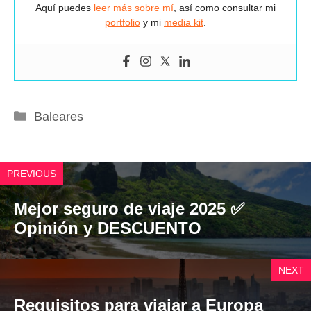
Aquí puedes
leer más sobre mí
, así como consultar mi
portfolio
y mi
media kit
.
Categorías
Baleares
PREVIOUS
Mejor seguro de viaje 2025 ✅
Opinión y DESCUENTO
NEXT
Requisitos para viajar a Europa