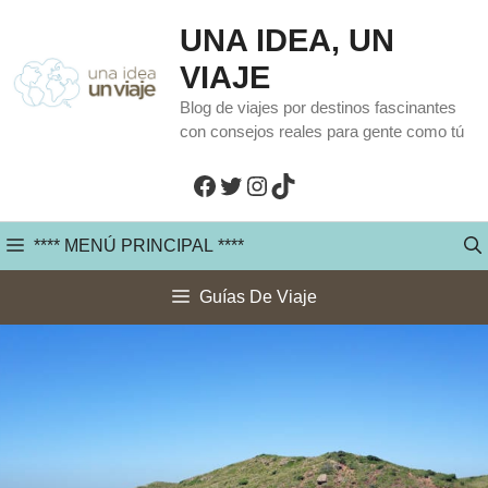
Saltar
UNA IDEA, UN
al
VIAJE
contenido
Blog de viajes por destinos fascinantes
con consejos reales para gente como tú
Facebook
Twitter
Instagram
TikTok
**** MENÚ PRINCIPAL ****
Guías De Viaje