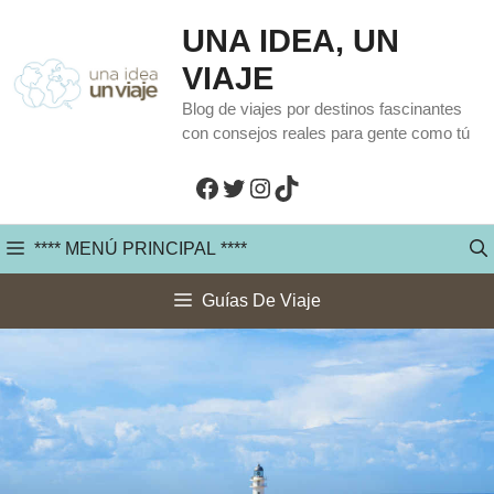
Saltar
UNA IDEA, UN
al
VIAJE
contenido
Blog de viajes por destinos fascinantes
con consejos reales para gente como tú
Facebook
Twitter
Instagram
TikTok
**** MENÚ PRINCIPAL ****
Guías De Viaje