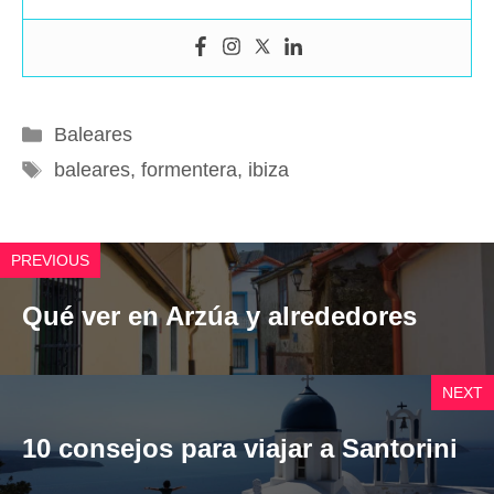
Categorías
Baleares
Etiquetas
baleares
,
formentera
,
ibiza
PREVIOUS
Qué ver en Arzúa y alrededores
NEXT
10 consejos para viajar a Santorini