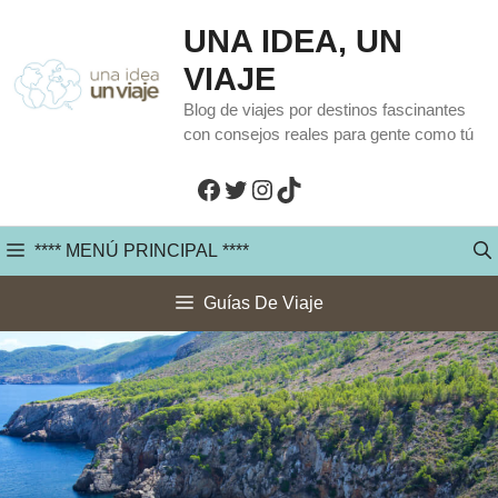
Saltar
UNA IDEA, UN
al
VIAJE
contenido
Blog de viajes por destinos fascinantes
con consejos reales para gente como tú
Facebook
Twitter
Instagram
TikTok
**** MENÚ PRINCIPAL ****
Guías De Viaje