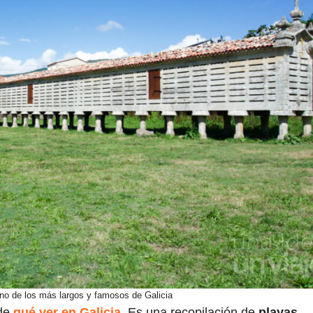
no de los más largos y famosos de Galicia
 de
qué ver en Galicia
. Es una recopilación de
playas,