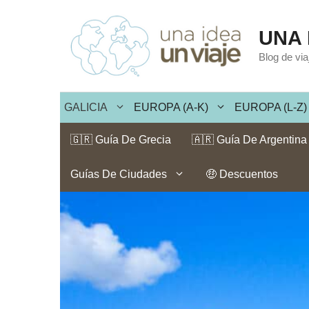
Saltar
al
UNA 
contenido
Blog de vi
GALICIA
EUROPA (A-K)
EUROPA (L-Z)
🇬🇷 Guía De Grecia
🇦🇷 Guía De Argentina
Guías De Ciudades
🤑 Descuentos