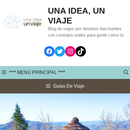
Saltar
UNA IDEA, UN
al
VIAJE
contenido
Blog de viajes por destinos fascinantes
con consejos reales para gente como tú
Facebook
Twitter
Instagram
TikTok
**** MENÚ PRINCIPAL ****
Guías De Viaje