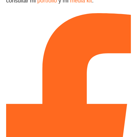
consultar mi
portfolio
y mi
media kit
.