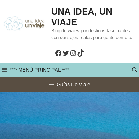
Saltar
UNA IDEA, UN
al
VIAJE
contenido
Blog de viajes por destinos fascinantes
con consejos reales para gente como tú
Facebook
Twitter
Instagram
TikTok
**** MENÚ PRINCIPAL ****
Guías De Viaje