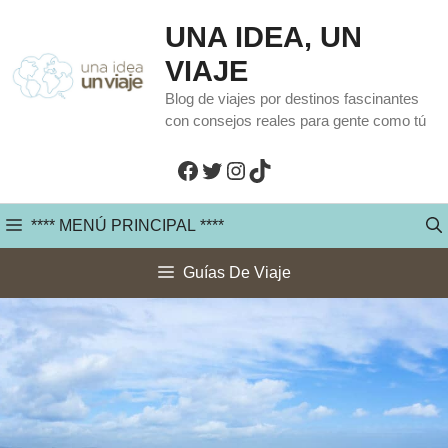
Saltar
UNA IDEA, UN
al
VIAJE
contenido
Blog de viajes por destinos fascinantes
con consejos reales para gente como tú
Facebook
Twitter
Instagram
TikTok
**** MENÚ PRINCIPAL ****
Guías De Viaje