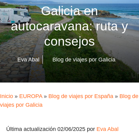
Galicia en
autocaravana: ruta y
consejos
Eva Abal
Blog de viajes por Galicia
Inicio
»
EUROPA
»
Blog de viajes por España
»
Blog de
viajes por Galicia
Última actualización 02/06/2025 por
Eva Abal