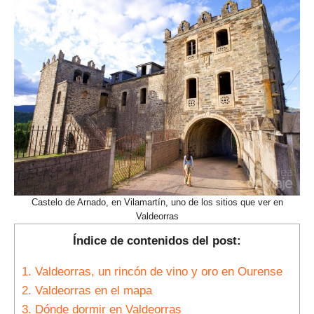
Castelo de Arnado, en Vilamartín, uno de los sitios que ver en
Valdeorras
Índice de contenidos del post:
1.
Valdeorras, un rincón de vino y oro en Ourense
2.
Valdeorras en el mapa
3.
Dónde dormir en Valdeorras