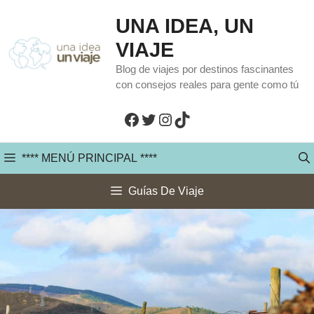
Saltar
UNA IDEA, UN
al
VIAJE
contenido
Blog de viajes por destinos fascinantes
con consejos reales para gente como tú
Facebook
Twitter
Instagram
TikTok
**** MENÚ PRINCIPAL ****
Guías De Viaje