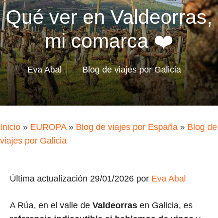
Qué ver en Valdeorras,
mi comarca ❤️
Eva Abal
Blog de viajes por Galicia
Inicio
»
EUROPA
»
Blog de viajes por España
»
Blog de
viajes por Galicia
Última actualización 29/01/2026 por
Eva Abal
A Rúa, en el valle de
Valdeorras
en Galicia, es