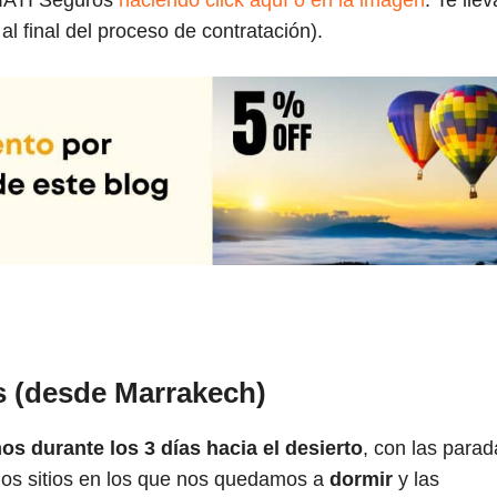
e IATI Seguros
haciendo click aquí o en la imagen
. Te lle
al final del proceso de contratación).
s (desde Marrakech)
os durante los 3 días hacia el desierto
, con las parad
 los sitios en los que nos quedamos a
dormir
y las