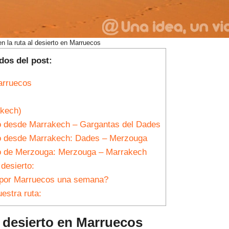
n la ruta al desierto en Marruecos
dos del post:
arruecos
akech)
to desde Marrakech – Gargantas del Dades
to desde Marrakech: Dades – Merzouga
to de Merzouga: Merzouga – Marrakech
desierto:
 por Marruecos una semana?
estra ruta:
l desierto en Marruecos