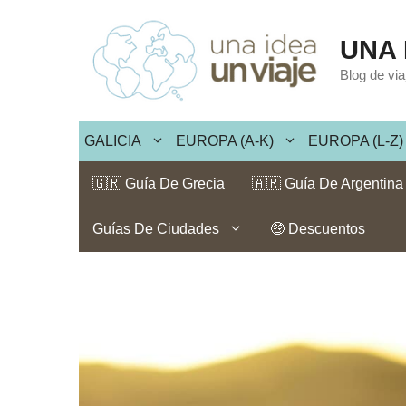
Saltar
al
UNA 
contenido
Blog de vi
GALICIA
EUROPA (A-K)
EUROPA (L-Z)
🇬🇷 Guía De Grecia
🇦🇷 Guía De Argentina
Guías De Ciudades
🤑 Descuentos