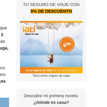
TU SEGURO DE VIAJE CON
5% DE DESCUENTO
 que
 2
sas
uga,
oco
ero
Descuento seguro de viaje
uta
Descubre mi primera novela:
¿Dónde es casa?