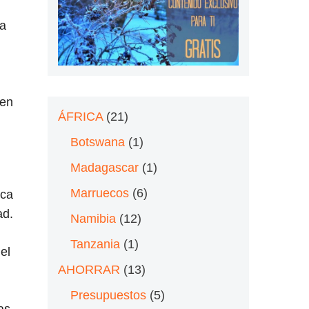
la
ven
ÁFRICA
(21)
Botswana
(1)
Madagascar
(1)
Marruecos
(6)
nca
ad.
Namibia
(12)
Tanzania
(1)
el
AHORRAR
(13)
Presupuestos
(5)