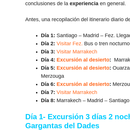
conclusiones de la
experiencia
en general.
Antes, una recopilación del itinerario diario d
Día 1:
Santiago – Madrid – Fez. Lleg
Día 2:
Visitar Fez.
Bus o tren nocturn
Día 3:
Visitar Marrakech
Día 4:
Excursión al desierto
:
Marrake
Día 5:
Excursión al desierto
:
Ouarzaz
Merzouga
Día 6:
Excursión al desierto
:
Merzou
Día 7:
Visitar Marrakech
Día 8:
Marrakech – Madrid – Santiago
Día 1- Excursión 3 días 2 noc
Gargantas del Dades