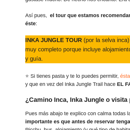
Así pues,
el tour que estamos recomendand
éste
:
INKA JUNGLE TOUR
(por la selva inca
muy completo porque incluye alojamient
y guía.
⭐ Si tienes pasta y te lo puedes permitir,
ésta
y que en vez del Inka Jungle Trail hace
EL F
¿Camino Inca, Inka Jungle o visita 
Pues más abajo te explico con calma todas l
importante es que antes de reservar tenga
Picchu, bus, alojamiento (y qué tipo de habita