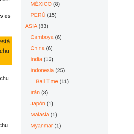
MÉXICO
(8)
PERÚ
(15)
s es
ASIA
(83)
Camboya
(6)
está
China
(6)
cchu
India
(16)
Indonesia
(25)
cchu
Bali Time
(11)
Irán
(3)
Japón
(1)
Malasia
(1)
achu
Myanmar
(1)