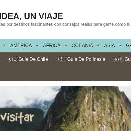
IDEA, UN VIAJE
ajes por destinos fascinantes con consejos reales para gente como tú
AMÉRICA
ÁFRICA
OCEANÍA
ASIA
G
🇨🇱 Guía De Chile
🇵🇫 Guía De Polinesia
🇳🇦 Gu