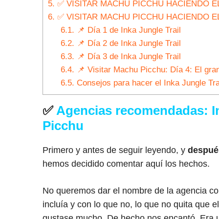
5.
✅ VISITAR MACHU PICCHU HACIENDO EL 
6.
✅ VISITAR MACHU PICCHU HACIENDO EL
6.1.
📌 Día 1 de Inka Jungle Trail
6.2.
📌 Día 2 de Inka Jungle Trail
6.3.
📌 Día 3 de Inka Jungle Trail
6.4.
📌 Visitar Machu Picchu: Día 4: El gra
6.5.
Consejos para hacer el Inka Jungle Tra
✅
Agencias recomendadas: Ink
Picchu
Primero y antes de seguir leyendo, y
después
hemos decidido comentar aquí los hechos.
No queremos dar el nombre de la agencia con
incluía y con lo que no, lo que no quita que e
gustase mucho. De hecho nos encantó. Era un