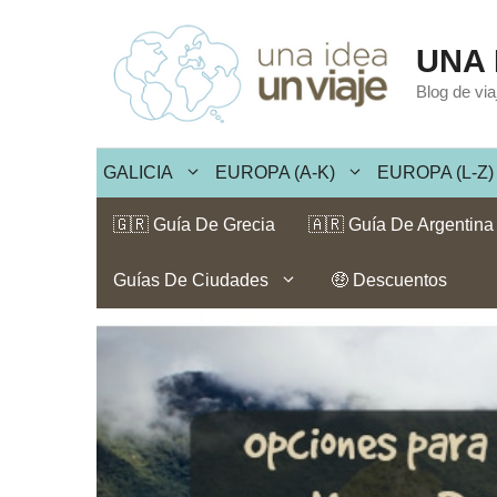
Saltar
al
UNA 
contenido
Blog de vi
GALICIA
EUROPA (A-K)
EUROPA (L-Z)
🇬🇷 Guía De Grecia
🇦🇷 Guía De Argentina
Guías De Ciudades
🤑 Descuentos