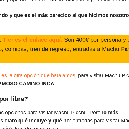
o y que es el más parecido al que hicimos nosotro
):
Tienes el enlace aquí.
Son 400€ por persona y 
o, comidas, tren de regreso, entradas a Machu Pi
 es la otra opción que barajamos
, para visitar Machu Pi
AMOSO CAMINO INCA
.
por libre?
as opciones para visitar Machu Picchu. Pero
lo más
s claro qué incluye y qué no
: entradas para visitar M
ción), tren de regreso, etc.