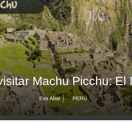
isitar Machu Picchu: El I
Eva Abal
PERÚ