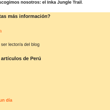
cogimos nosotros: el Inka Jungle Trail
.
tas más información?
a
ser lector/a del blog
artículos de Perú
un día