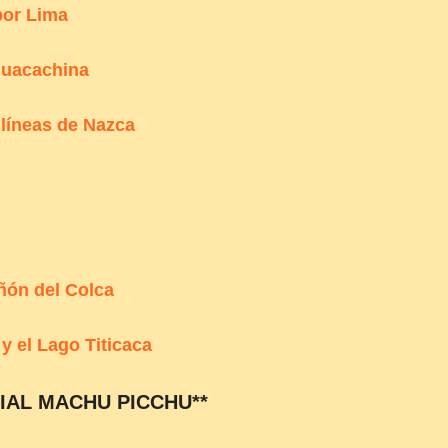
or Lima
Huacachina
 líneas de Nazca
añón del Colca
y el Lago Titicaca
IAL MACHU PICCHU**