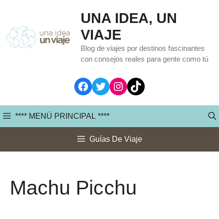
Saltar
UNA IDEA, UN
al
VIAJE
contenido
Blog de viajes por destinos fascinantes
con consejos reales para gente como tú
Facebook
Twitter
Instagram
TikTok
**** MENÚ PRINCIPAL ****
Guías De Viaje
Machu Picchu