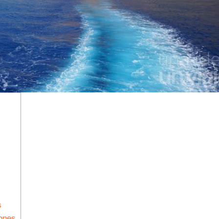
s
iones