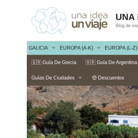
Saltar
al
UNA 
contenido
Blog de vi
GALICIA
EUROPA (A-K)
EUROPA (L-Z)
🇬🇷 Guía De Grecia
🇦🇷 Guía De Argentina
Guías De Ciudades
🤑 Descuentos