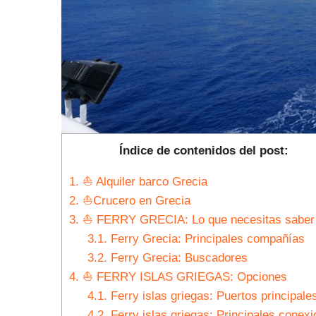
Índice de contenidos del post:
1.
⛵ Alquiler barco Grecia
2.
⛵Crucero en Grecia
3.
⛵ FERRY GRECIA: Lo que necesitas saber
3.1.
Ferry Grecia: Principales compañías
3.2.
Ferry Grecia: Buscadores
4.
⛵ FERRY ISLAS GRIEGAS: Opciones
4.1.
Ferry islas griegas: Puertos principale
4.2.
Ferry islas griegas: Principales conex