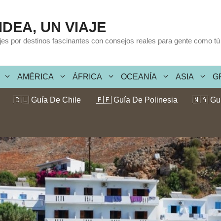
IDEA, UN VIAJE
ajes por destinos fascinantes con consejos reales para gente como tú
AMÉRICA
ÁFRICA
OCEANÍA
ASIA
G
🇨🇱 Guía De Chile
🇵🇫 Guía De Polinesia
🇳🇦 Gu