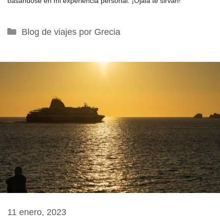
basándose en mi experiencia personal. ¡Ojalá te sirvan!
Categorías
Blog de viajes por Grecia
11 enero, 2023