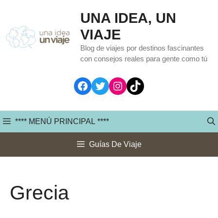
Saltar
UNA IDEA, UN
al
VIAJE
contenido
Blog de viajes por destinos fascinantes
con consejos reales para gente como tú
Facebook
Twitter
Instagram
TikTok
**** MENÚ PRINCIPAL ****
Guías De Viaje
Grecia