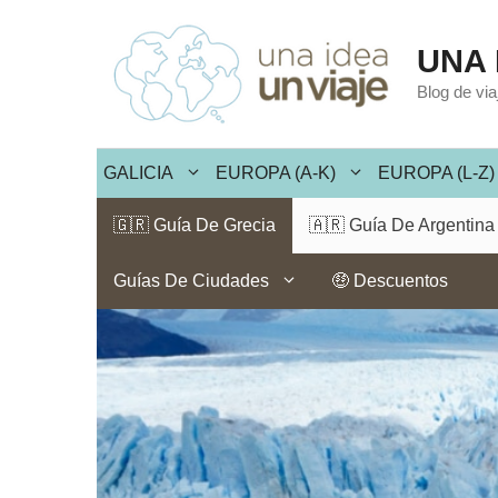
Saltar
al
UNA 
contenido
Blog de vi
GALICIA
EUROPA (A-K)
EUROPA (L-Z)
🇬🇷 Guía De Grecia
🇦🇷 Guía De Argentina
Guías De Ciudades
🤑 Descuentos