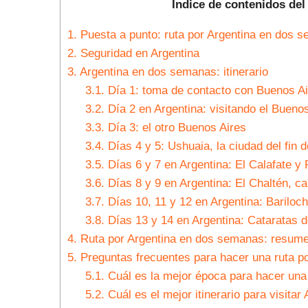
Índice de contenidos del
1.
Puesta a punto: ruta por Argentina en dos 
2.
Seguridad en Argentina
3.
Argentina en dos semanas: itinerario
3.1.
Día 1: toma de contacto con Buenos Ai
3.2.
Día 2 en Argentina: visitando el Buenos
3.3.
Día 3: el otro Buenos Aires
3.4.
Días 4 y 5: Ushuaia, la ciudad del fin 
3.5.
Días 6 y 7 en Argentina: El Calafate y
3.6.
Días 8 y 9 en Argentina: El Chaltén, cap
3.7.
Días 10, 11 y 12 en Argentina: Bariloc
3.8.
Días 13 y 14 en Argentina: Cataratas 
4.
Ruta por Argentina en dos semanas: resum
5.
Preguntas frecuentes para hacer una ruta po
5.1.
Cuál es la mejor época para hacer una 
5.2.
Cuál es el mejor itinerario para visita