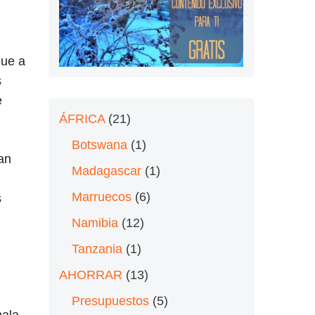
que a
s
e
ÁFRICA
(21)
Botswana
(1)
an
Madagascar
(1)
Marruecos
(6)
s
Namibia
(12)
Tanzania
(1)
AHORRAR
(13)
Presupuestos
(5)
mala