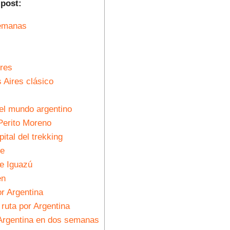
 post:
semanas
res
 Aires clásico
del mundo argentino
 Perito Moreno
ital del trekking
he
de Iguazú
en
r Argentina
ruta por Argentina
r Argentina en dos semanas