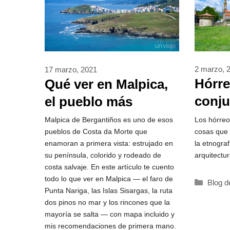
2 marzo, 
17 marzo, 2021
Hórre
Qué ver en Malpica,
conju
el pueblo más
deber
colorido de Costa da
Los hórreo
Malpica de Bergantiños es uno de esos
cosas que v
pueblos de Costa da Morte que
Morte
la etnogra
enamoran a primera vista: estrujado en
arquitectu
su península, colorido y rodeado de
costa salvaje. En este artículo te cuento
todo lo que ver en Malpica — el faro de
Catego
Blog d
Punta Nariga, las Islas Sisargas, la ruta
dos pinos no mar y los rincones que la
mayoría se salta — con mapa incluido y
mis recomendaciones de primera mano.