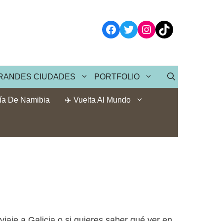
Facebook
Twitter
Instagram
TikTok
RANDES CIUDADES
PORTFOLIO
ía De Namibia
✈️ Vuelta Al Mundo
aje a Galicia o si quieres saber qué ver en