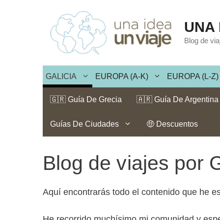
Saltar
al
UNA 
contenido
Blog de vi
GALICIA
EUROPA (A-K)
EUROPA (L-Z)
🇬🇷 Guía De Grecia
🇦🇷 Guía De Argentina
Guías De Ciudades
🤑 Descuentos
Blog de viajes por G
Aquí encontrarás todo el contenido que he esc
He recorrido muchísimo mi comunidad y espero