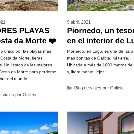
021
9 abril, 2021
RES PLAYAS
Piornedo, un teso
sta da Morte ❤️
en el interior de 
ayas
do único por las playas más
Piornedo, en Lugo, es una de las a
 Costa da Morte, fieras,
más bonitas de Galicia, mi tierra.
idables
s. Un listado de las mejores
Ubicada a más de 1000 metros de 
Costa da Morte para perderse
y, literalmente, lejos
ctar del mundo
Categorías
Blog de viajes por Galicia
rías
e viajes por Galicia