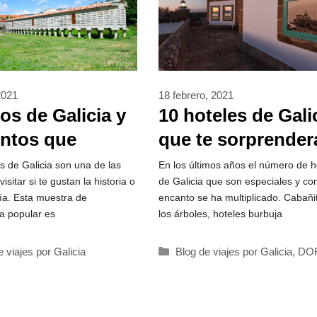
2021
18 febrero, 2021
os de Galicia y
10 hoteles de Gali
ntos que
que te sorprender
ías visitar 🏅
con su encanto
s de Galicia son una de las
En los últimos años el número de h
isitar si te gustan la historia o
de Galicia que son especiales y co
fía. Esta muestra de
encanto se ha multiplicado. Cabañi
ra popular es
los árboles, hoteles burbuja
rías
Categorías
e viajes por Galicia
Blog de viajes por Galicia
,
DO