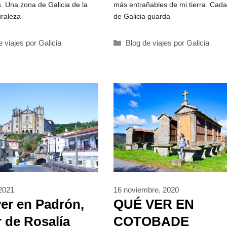
s. Una zona de Galicia de la
más entrañables de mi tierra. Cada
uraleza
de Galicia guarda
rías
Categorías
e viajes por Galicia
Blog de viajes por Galicia
 2021
16 noviembre, 2020
er en Padrón,
QUÉ VER EN
 de Rosalía
COTOBADE