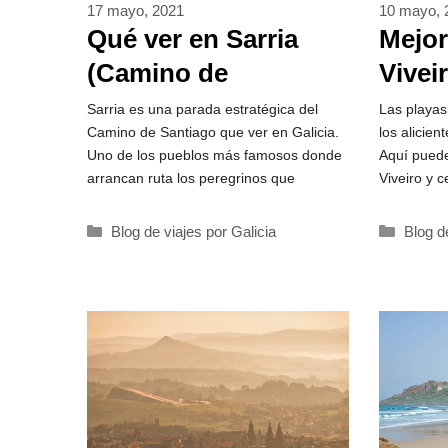
17 mayo, 2021
10 mayo, 
Qué ver en Sarria
Mejor
(Camino de
Vivei
Santiago)
Sarria es una parada estratégica del
Las playas
Camino de Santiago que ver en Galicia.
los alicie
Uno de los pueblos más famosos donde
Aquí puede
arrancan ruta los peregrinos que
Viveiro y c
Categorías
Catego
Blog de viajes por Galicia
Blog d