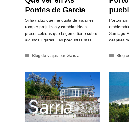
Porto
Qué ver en As
puebl
Pontes de García
las a
Rodríguez
Portomarín
Si hay algo que me gusta de viajar es
emblemáti
romper prejuicios y cambiar ideas
Santiago F
preconcebidas que la gente tiene sobre
después de
algunos lugares. Las preguntas más
Catego
Categorías
Blog d
Blog de viajes por Galicia