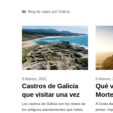
Categorías
Blog de viajes por Galicia
6 febrero,
8 febrero, 2021
Qué v
Castros de Galicia
Mort
que visitar una vez
en la vida
A Costa da
Los castros de Galicia son los restos de
pintan: im
los antiguos asentamientos que había