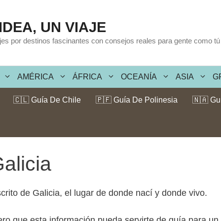
IDEA, UN VIAJE
ajes por destinos fascinantes con consejos reales para gente como tú
AMÉRICA
ÁFRICA
OCEANÍA
ASIA
G
🇨🇱 Guía De Chile
🇵🇫 Guía De Polinesia
🇳🇦 Gu
alicia
rito de Galicia, el lugar de donde nací y donde vivo.
 que esta información pueda servirte de guía para un vi