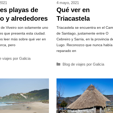
2021
4 mayo, 2021
es playas de
Qué ver en
ro y alrededores
Triacastela
 de Viveiro son solamente uno
Triacastela se encuentra en el Ca
ntes que presenta esta ciudad.
de Santiago, justamente entre O
s leer más sobre qué ver en
Cebreiro y Sarria, en la provincia d
erca, pero
Lugo. Reconozco que nunca había
reparado en
rías
e viajes por Galicia
Categorías
Blog de viajes por Galicia