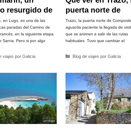
marín, un
Qué ver en Trazo, 
o resurgido de
puerta norte de
guas
Santiago
, en Lugo, es una de las
Trazo, la puerta norte de Composte
cas paradas del Camino de
aguarda paciente la llegada de visi
rancés, en la siguiente etapa
que se animen a salir de las rutas
 Sarria. Pero si por algo
habituales. Tuvo que cambiar el
rías
Categorías
e viajes por Galicia
Blog de viajes por Galicia