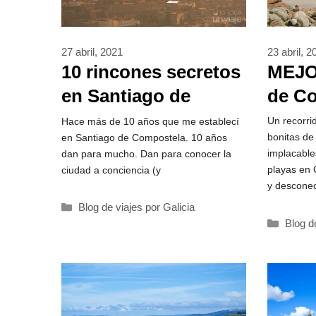
23 abril, 2
27 abril, 2021
MEJO
10 rincones secretos
de Co
en Santiago de
18 pl
Compostela ❤️
Un recorri
Hace más de 10 años que me establecí
bonitas de
en Santiago de Compostela. 10 años
inolv
implacable
dan para mucho. Dan para conocer la
playas en 
ciudad a conciencia (y
y descone
Categorías
Blog de viajes por Galicia
Catego
Blog d