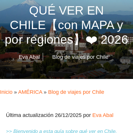
QUÉ VER EN
CHILE【con MAPA y
por regiones】❤️ 2026
Eva Abal
Blog de viajes por Chile
Inicio
»
AMÉRICA
»
Blog de viajes por Chile
Última actualización 26/12/2025 por
Eva Abal
>> Bienvenido a esta guía sobre qué ver en Chile.