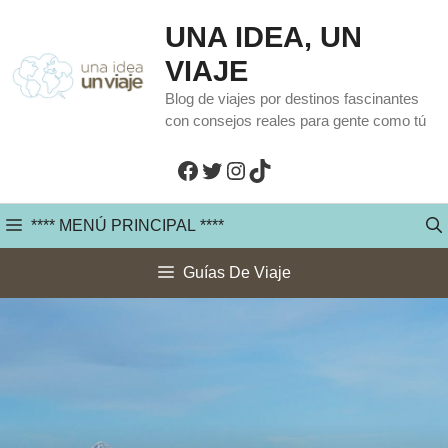
Saltar
UNA IDEA, UN
al
VIAJE
contenido
Blog de viajes por destinos fascinantes
con consejos reales para gente como tú
Facebook
Twitter
Instagram
TikTok
**** MENÚ PRINCIPAL ****
Guías De Viaje