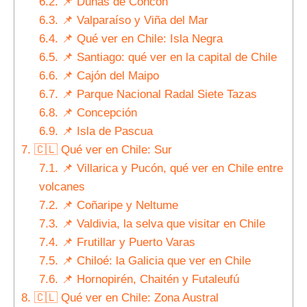
6.2.
📌 Dunas de Concón
6.3.
📌 Valparaíso y Viña del Mar
6.4.
📌 Qué ver en Chile: Isla Negra
6.5.
📌 Santiago: qué ver en la capital de Chile
6.6.
📌 Cajón del Maipo
6.7.
📌 Parque Nacional Radal Siete Tazas
6.8.
📌 Concepción
6.9.
📌 Isla de Pascua
7.
🇨🇱 Qué ver en Chile: Sur
7.1.
📌 Villarica y Pucón, qué ver en Chile entre
volcanes
7.2.
📌 Coñaripe y Neltume
7.3.
📌 Valdivia, la selva que visitar en Chile
7.4.
📌 Frutillar y Puerto Varas
7.5.
📌 Chiloé: la Galicia que ver en Chile
7.6.
📌 Hornopirén, Chaitén y Futaleufú
8.
🇨🇱 Qué ver en Chile: Zona Austral